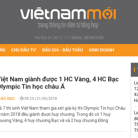
Hà Nội 31.34 °C
|
11:39AM, 08/08/2026
ÁN
CHỦ ĐẦU TƯ
ĐẤU GIÁ - ĐẤU THẦU
KINH DOANH
iệt Nam giành được 1 HC Vàng, 4 HC Bạc
Lị
lympic Tin học châu Á
1
Xo
IÁO DỤC
08:23 | 21/05/2018
H
ả 7 thí sinh Việt Nam tham gia xét giải kỳ thi Olympic Tin học Châu
Lị
 năm 2018 đều giành được huy chương. Trong đó có 1 huy
đế
hương Vàng, 4 huy chương Bạc và và 2 huy chương Đồng.
T
T