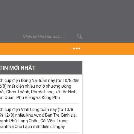
TIN MỚI NHẤT
ch cúp điện Đồng Nai tuần này (từ 10/8 đến
2/8) mất điện nhiều nơi ở phường Đồng
ài, Chơn Thành, Phước Long, xã Lộc Ninh,
ớn Quản, Phú Riềng và Đồng Phú
ch cúp điện Vĩnh Long tuần này (từ 10/8
n 12/8) nhiều khu vực ở Bến Tre, Bình Đại,
hạnh Phú, Long Châu, Cái Vồn, Trung
hành và Chợ Lách mất điện cả ngày