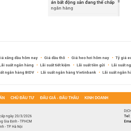
án bất động sản đang thế chấp
ngân hàng
Khánh Hòa đề xuất làm khu đô
thị hỗn hợp hơn 49.000 tỷ đồng
iá xăng dầu hôm nay
Giá dầu thô
Giá heo hơi hôm nay
Tỷ giá e
Lãi suất ngân hàng
Lãi suất tiết kiệm
Lãi suất tiền gửi
Lãi suất n
uất ngân hàng BIDV
Lãi suất ngân hàng Vietinbank
Lãi suất ngân 
ÁN
CHỦ ĐẦU TƯ
ĐẤU GIÁ - ĐẤU THẦU
KINH DOANH
DỊC
cấp ngày 20/3/2026
Tel:
ng Gia Định - TP.HCM
Emai
h - TP. Hà Nội