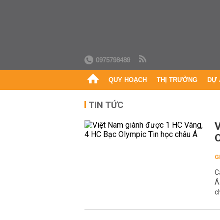
0975798489
QUY HOẠCH
THỊ TRƯỜNG
DỰ 
TIN TỨC
V
O
G
C
Á
c