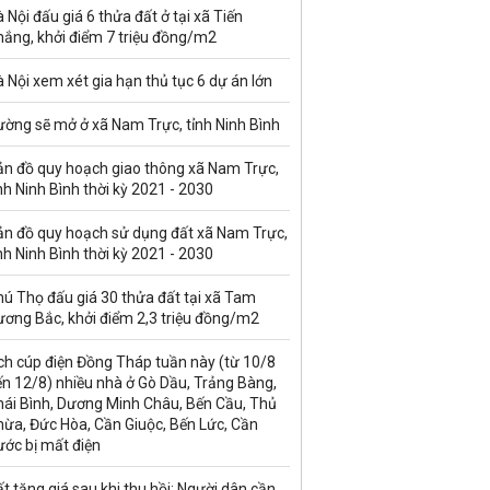
 Nội đấu giá 6 thửa đất ở tại xã Tiến
hắng, khởi điểm 7 triệu đồng/m2
 Nội xem xét gia hạn thủ tục 6 dự án lớn
ường sẽ mở ở xã Nam Trực, tỉnh Ninh Bình
ản đồ quy hoạch giao thông xã Nam Trực,
nh Ninh Bình thời kỳ 2021 - 2030
ản đồ quy hoạch sử dụng đất xã Nam Trực,
nh Ninh Bình thời kỳ 2021 - 2030
ú Thọ đấu giá 30 thửa đất tại xã Tam
ương Bắc, khởi điểm 2,3 triệu đồng/m2
ch cúp điện Đồng Tháp tuần này (từ 10/8
n 12/8) nhiều nhà ở Gò Dầu, Trảng Bàng,
hái Bình, Dương Minh Châu, Bến Cầu, Thủ
hừa, Đức Hòa, Cần Giuộc, Bến Lức, Cần
ước bị mất điện
t tăng giá sau khi thu hồi: Người dân cần