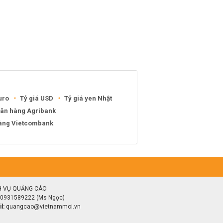
uro
Tỷ giá USD
Tỷ giá yen Nhật
gân hàng Agribank
hàng Vietcombank
H VỤ QUẢNG CÁO
0931589222 (Ms Ngọc)
l:
quangcao@vietnammoi.vn