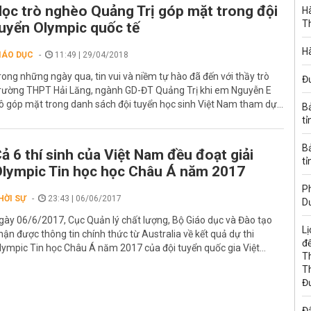
ọc trò nghèo Quảng Trị góp mặt trong đội
Hà
T
uyển Olympic quốc tế
Hà
IÁO DỤC
11:49 | 29/04/2018
rong những ngày qua, tin vui và niềm tự hào đã đến với thầy trò
Đ
rường THPT Hải Lăng, ngành GD-ĐT Quảng Trị khi em Nguyễn E
ô góp mặt trong danh sách đội tuyển học sinh Việt Nam tham dự...
B
tỉ
B
ả 6 thí sinh của Việt Nam đều đoạt giải
tỉ
lympic Tin học học Châu Á năm 2017
Ph
HỜI SỰ
23:43 | 06/06/2017
D
gày 06/6/2017, Cục Quản lý chất lượng, Bộ Giáo dục và Đào tạo
Lị
hận được thông tin chính thức từ Australia về kết quả dự thi
đế
lympic Tin học Châu Á năm 2017 của đội tuyển quốc gia Việt...
T
T
Đ
Đấ