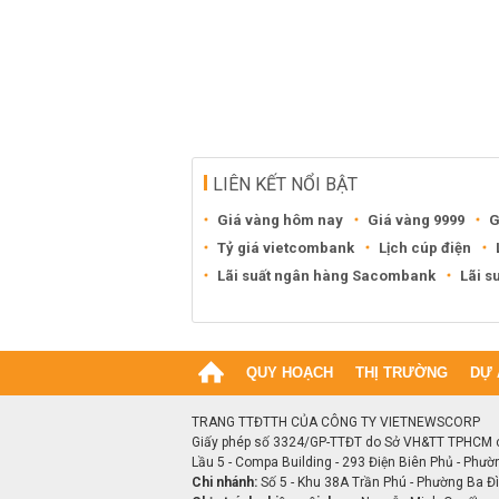
LIÊN KẾT NỔI BẬT
Giá vàng hôm nay
Giá vàng 9999
G
Tỷ giá vietcombank
Lịch cúp điện
Lãi suất ngân hàng Sacombank
Lãi s
QUY HOẠCH
THỊ TRƯỜNG
DỰ 
TRANG TTĐTTH CỦA CÔNG TY VIETNEWSCORP
Giấy phép số 3324/GP-TTĐT do Sở VH&TT TPHCM 
Lầu 5 - Compa Building - 293 Điện Biên Phủ - Phườ
Chi nhánh:
Số 5 - Khu 38A Trần Phú - Phường Ba Đìn