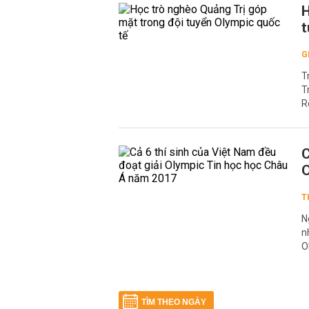
H
t
G
T
T
R
C
O
T
N
n
O
TÌM THEO NGÀY