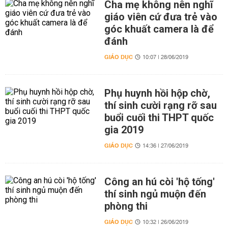
Cha mẹ không nên nghĩ
giáo viên cứ đưa trẻ vào
góc khuất camera là để
đánh
GIÁO DỤC
10:07 | 28/06/2019
Phụ huynh hồi hộp chờ,
thí sinh cười rạng rỡ sau
buổi cuối thi THPT quốc
gia 2019
GIÁO DỤC
14:36 | 27/06/2019
Công an hú còi 'hộ tống'
thí sinh ngủ muộn đến
phòng thi
GIÁO DỤC
10:32 | 26/06/2019