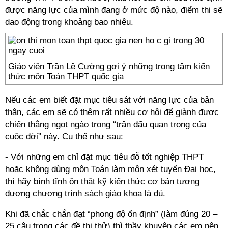
được năng lực của mình đang ở mức độ nào, điểm thi sẽ
dao động trong khoảng bao nhiêu.
Giáo viên Trần Lê Cường gợi ý những trọng tâm kiến
thức môn Toán THPT quốc gia
Nếu các em biết đặt mục tiêu sát với năng lực của bản
thân, các em sẽ có thêm rất nhiều cơ hội để giành được
chiến thắng ngọt ngào trong “trận đấu quan trọng của
cuộc đời” này. Cụ thể như sau:
- Với những em chỉ đặt mục tiêu đỗ tốt nghiệp THPT
hoặc không dùng môn Toán làm môn xét tuyển Đại học,
thì hãy bình tĩnh ôn thật kỹ kiến thức cơ bản tương
đương chương trình sách giáo khoa là đủ.
Khi đã chắc chắn đạt “phong độ ổn định” (làm đúng 20 –
25 câu trong các đề thi thử) thì thầy khuyên các em nên