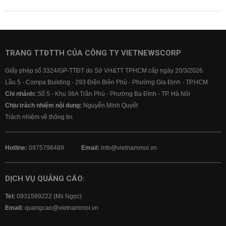
TRANG TTĐTTH CỦA CÔNG TY VIETNEWSCORP
Giấy phép số 3324/GP-TTĐT do Sở VH&TT TPHCM cấp ngày 20/3/2026
Lầu 5 - Compa Building - 293 Điện Biên Phủ - Phường Gia Định - TP.HCM
Chi nhánh:
Số 5 - Khu 38A Trần Phú - Phường Ba Đình - TP. Hà Nội
Chịu trách nhiệm nội dung:
Nguyễn Minh Quyết
Trách nhiệm về thông tin
Hotline:
0975798489
Email:
info@vietnammoi.vn
DỊCH VỤ QUẢNG CÁO:
Tel:
0931589222 (Ms Ngọc)
Email:
quangcao@vietnammoi.vn