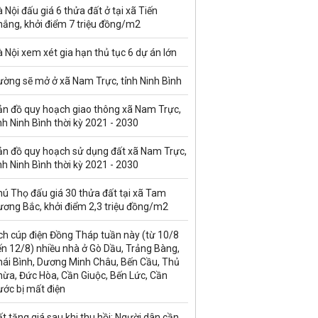
 Nội đấu giá 6 thửa đất ở tại xã Tiến
hắng, khởi điểm 7 triệu đồng/m2
 Nội xem xét gia hạn thủ tục 6 dự án lớn
ường sẽ mở ở xã Nam Trực, tỉnh Ninh Bình
ản đồ quy hoạch giao thông xã Nam Trực,
nh Ninh Bình thời kỳ 2021 - 2030
ản đồ quy hoạch sử dụng đất xã Nam Trực,
nh Ninh Bình thời kỳ 2021 - 2030
ú Thọ đấu giá 30 thửa đất tại xã Tam
ương Bắc, khởi điểm 2,3 triệu đồng/m2
ch cúp điện Đồng Tháp tuần này (từ 10/8
n 12/8) nhiều nhà ở Gò Dầu, Trảng Bàng,
hái Bình, Dương Minh Châu, Bến Cầu, Thủ
hừa, Đức Hòa, Cần Giuộc, Bến Lức, Cần
ước bị mất điện
t tăng giá sau khi thu hồi: Người dân cần