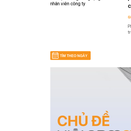
c
G
P
t
TÌM THEO NGÀY