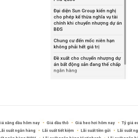
Đại diện Sun Group kiến nghị
cho phép kế thừa nghĩa vụ tài
chính khi chuyển nhượng dự án
BĐS
Chung cư đến mốc niên hạn
không phải hết giá trị
Đề xuất cho chuyển nhượng dự
án bất động sản đang thế chấp
ngân hàng
Khánh Hòa đề xuất làm khu đô
thị hỗn hợp hơn 49.000 tỷ đồng
iá xăng dầu hôm nay
Giá dầu thô
Giá heo hơi hôm nay
Tỷ giá e
Lãi suất ngân hàng
Lãi suất tiết kiệm
Lãi suất tiền gửi
Lãi suất n