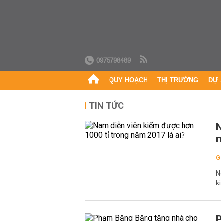
0975798489
QUY HOẠCH
THỊ TRƯỜNG
DỰ 
TIN TỨC
N
n
G
N
k
P