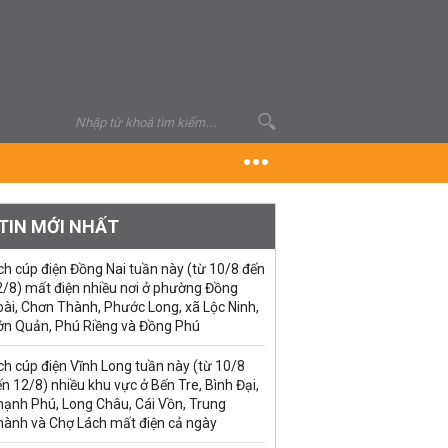
TIN MỚI NHẤT
ch cúp điện Đồng Nai tuần này (từ 10/8 đến
2/8) mất điện nhiều nơi ở phường Đồng
ài, Chơn Thành, Phước Long, xã Lộc Ninh,
ớn Quản, Phú Riềng và Đồng Phú
ch cúp điện Vĩnh Long tuần này (từ 10/8
n 12/8) nhiều khu vực ở Bến Tre, Bình Đại,
hạnh Phú, Long Châu, Cái Vồn, Trung
hành và Chợ Lách mất điện cả ngày