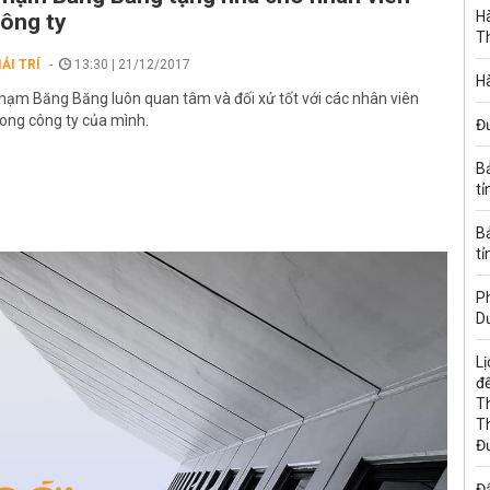
Hà
ông ty
T
IẢI TRÍ
13:30 | 21/12/2017
Hà
hạm Băng Băng luôn quan tâm và đối xử tốt với các nhân viên
rong công ty của mình.
Đ
B
tỉ
B
tỉ
Ph
D
Lị
đế
T
T
Đ
Đấ