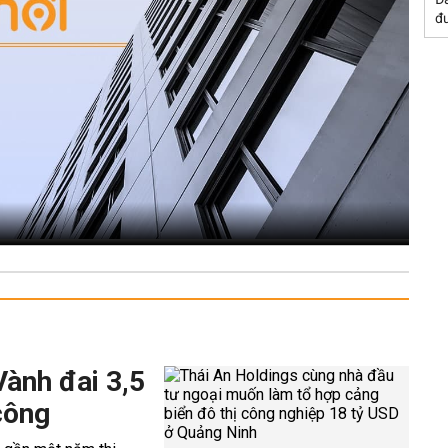
đư
Vành đai 3,5
công