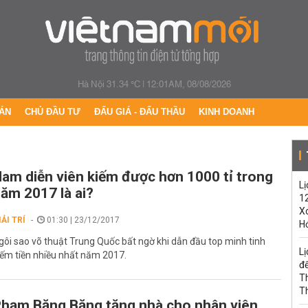
Hà Nội 31.34 °C
|
12:01AM, 08/08/2026
ÁN
CHỦ ĐẦU TƯ
ĐẤU GIÁ - ĐẤU THẦU
KINH DOANH
am diễn viên kiếm được hơn 1000 tỉ trong
Lị
ăm 2017 là ai?
1
Xo
IẢI TRÍ
01:30 | 23/12/2017
H
gôi sao võ thuật Trung Quốc bất ngờ khi dẫn đầu top minh tinh
Lị
iếm tiền nhiều nhất năm 2017.
đế
T
T
hạm Băng Băng tặng nhà cho nhân viên