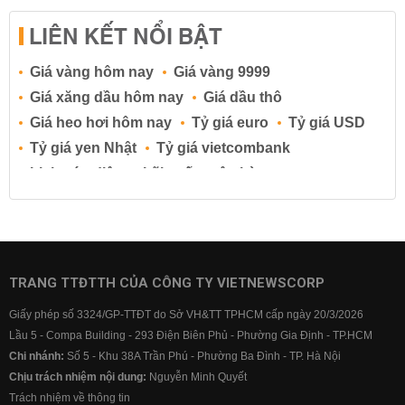
LIÊN KẾT NỔI BẬT
Giá vàng hôm nay
Giá vàng 9999
Giá xăng dầu hôm nay
Giá dầu thô
Giá heo hơi hôm nay
Tỷ giá euro
Tỷ giá USD
Tỷ giá yen Nhật
Tỷ giá vietcombank
Lịch cúp điện
Lãi suất ngân hàng
Lãi suất tiết kiệm
Lãi suất tiền gửi
Lãi suất ngân hàng Agribank
Lãi suất ngân hàng Sacombank
Lãi suất ngân hàng BIDV
TRANG TTĐTTH CỦA CÔNG TY VIETNEWSCORP
Lãi suất ngân hàng Vietinbank
Giấy phép số 3324/GP-TTĐT do Sở VH&TT TPHCM cấp ngày 20/3/2026
Lãi suất ngân hàng Vietcombank
Lầu 5 - Compa Building - 293 Điện Biên Phủ - Phường Gia Định - TP.HCM
Chi nhánh:
Số 5 - Khu 38A Trần Phú - Phường Ba Đình - TP. Hà Nội
Chịu trách nhiệm nội dung:
Nguyễn Minh Quyết
Trách nhiệm về thông tin