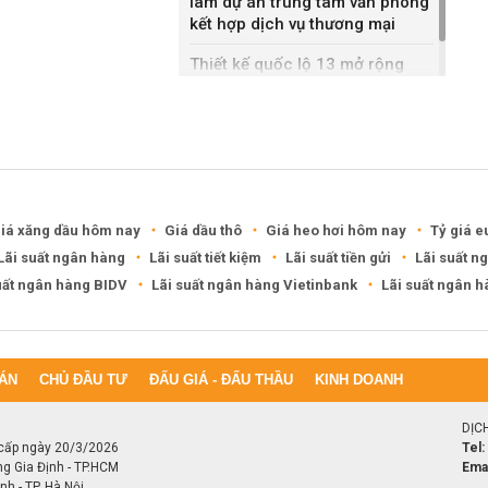
làm dự án trung tâm văn phòng
kết hợp dịch vụ thương mại
Thiết kế quốc lộ 13 mở rộng
gần gấp ba lần
iá xăng dầu hôm nay
Giá dầu thô
Giá heo hơi hôm nay
Tỷ giá e
Lãi suất ngân hàng
Lãi suất tiết kiệm
Lãi suất tiền gửi
Lãi suất n
uất ngân hàng BIDV
Lãi suất ngân hàng Vietinbank
Lãi suất ngân 
ÁN
CHỦ ĐẦU TƯ
ĐẤU GIÁ - ĐẤU THẦU
KINH DOANH
DỊC
cấp ngày 20/3/2026
Tel:
ng Gia Định - TP.HCM
Emai
h - TP. Hà Nội