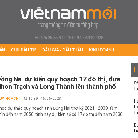
Hà Nội 25.35 °C
|
10:10PM, 06/08/2026
ÁN
CHỦ ĐẦU TƯ
ĐẤU GIÁ - ĐẤU THẦU
KINH DOANH
ồng Nai dự kiến quy hoạch 17 đô thị, đưa
Đ
hơn Trạch và Long Thành lên thành phố
tư
UY HOẠCH
16:39 | 16/06/2023
H
Hà
heo dự thảo quy hoạch tỉnh Đồng Nai thời kỳ 2021 - 2030, tầm
th
hìn đến năm 2050, tỉnh này dự kiến sẽ có 17 đô thị đến năm 2030.
Du
Li