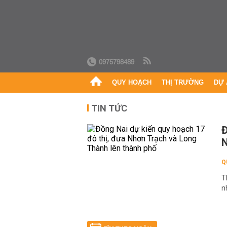
0975798489
QUY HOẠCH
THỊ TRƯỜNG
DỰ 
TIN TỨC
Đ
N
Q
T
n