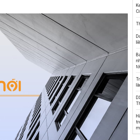
Ke
Ci
Th
D
li
B
n
tớ
Tr
l
DX
T
H
t
m