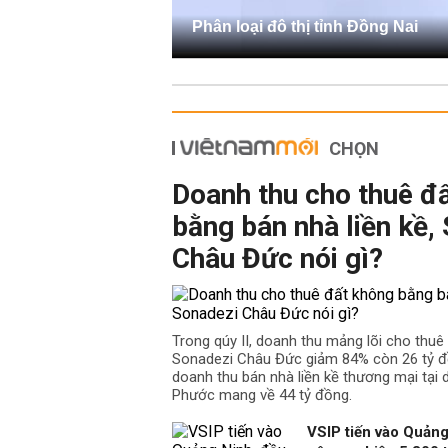
Phân loại đô thị tỉnh Đồng Nai
CHỌN
Doanh thu cho thuê đ
bằng bán nhà liền kề,
Châu Đức nói gì?
Trong qúy II, doanh thu mảng lõi cho thu
Sonadezi Châu Đức giảm 84% còn 26 tỷ đồ
doanh thu bán nhà liền kề thương mại tại
Phước mang về 44 tỷ đồng.
VSIP tiến vào Quảng