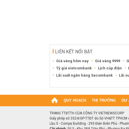
LIÊN KẾT NỔI BẬT
Giá vàng hôm nay
Giá vàng 9999
G
Tỷ giá vietcombank
Lịch cúp điện
Lãi suất ngân hàng Sacombank
Lãi s
QUY HOẠCH
THỊ TRƯỜNG
DỰ 
TRANG TTĐTTH CỦA CÔNG TY VIETNEWSCORP
Giấy phép số 3324/GP-TTĐT do Sở VH&TT TPHCM 
Lầu 5 - Compa Building - 293 Điện Biên Phủ - Phườ
Chi nhánh:
Số 5 - Khu 38A Trần Phú - Phường Ba Đìn