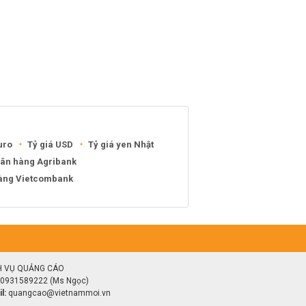
uro
Tỷ giá USD
Tỷ giá yen Nhật
gân hàng Agribank
hàng Vietcombank
H VỤ QUẢNG CÁO
0931589222 (Ms Ngọc)
l:
quangcao@vietnammoi.vn