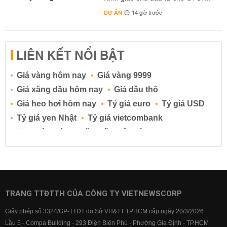
DỰ ÁN
14 giờ trước
LIÊN KẾT NỔI BẬT
Giá vàng hôm nay
Giá vàng 9999
Giá xăng dầu hôm nay
Giá dầu thô
Giá heo hơi hôm nay
Tỷ giá euro
Tỷ giá USD
Tỷ giá yen Nhật
Tỷ giá vietcombank
Lịch cúp điện
Lãi suất ngân hàng
Lãi suất tiết kiệm
Lãi suất tiền gửi
Lãi suất ngân hàng Agribank
Lãi suất ngân hàng Sacombank
Lãi suất ngân hàng BIDV
TRANG TTĐTTH CỦA CÔNG TY VIETNEWSCORP
Lãi suất ngân hàng Vietinbank
Giấy phép số 3324/GP-TTĐT do Sở VH&TT TPHCM cấp ngày 20/3/2026
Lãi suất ngân hàng Vietcombank
Lầu 5 - Compa Building - 293 Điện Biên Phủ - Phường Gia Định - TP.HCM