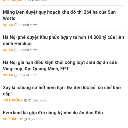
01 phút trước
Măng Đen duyệt quy hoạch khu đô thị 264 ha của Sun
World
DỰ ÁN
01 phút trước
Hà Nội phê duyệt Khu phức hợp y tế hơn 14.000 tỷ của liên
danh Handico
DỰ ÁN
01 phút trước
Hà Nội gia hạn điều kiện khởi công loạt siêu dự án của
Vingroup, Đại Quang Minh, FPT...
DỰ ÁN
01 phút trước
Xây lại chung cư hết niên hạn: Đã đến lúc bỏ 'cơ chế bao
cấp'
THỊ TRƯỜNG
01 phút trước
Everland lãi gấp đôi cùng kỳ nhờ dự án Vân Đồn
CHỦ ĐẦU TƯ
3 giờ trước