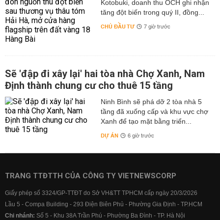
Kotobuki, doanh thu OCH ghi nhận
tăng đột biến trong quý II, đồng...
CHỦ ĐẦU TƯ
7 giờ trước
Sẽ 'đập đi xây lại' hai tòa nhà Chợ Xanh, Nam
Định thành chung cư cho thuê 15 tầng
Ninh Bình sẽ phá dỡ 2 tòa nhà 5
tầng đã xuống cấp và khu vực chợ
Xanh để tạo mặt bằng triển...
DỰ ÁN
6 giờ trước
TRANG TTĐTTH CỦA CÔNG TY VIETNEWSCORP
Giấy phép số 3324/GP-TTĐT do Sở VH&TT TPHCM cấp ngày 20/3/2026
Lầu 5 - Compa Building - 293 Điện Biên Phủ - Phường Gia Định - TP.HCM
Chi nhánh:
Số 5 - Khu 38A Trần Phú - Phường Ba Đình - TP. Hà Nội