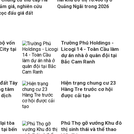
iảm giá, nghiên cứu
Quảng Ngãi trong 2026
cọc đấu giá đất
 bộ vốn
Trường Phú Holdings -
City tại
Licogi 14 - Toàn Cầu làm
dự án nhà ở quân đội tại
Bắc Cam Ranh
 đất Tây
Hiện trạng chung cư 23
ng tâm
Hàng Tre trước cơ hội
 dịch
được cải tạo
ại tòa
Phú Thọ gỡ vướng Khu đô
 tại bến
thị sinh thái và thể thao