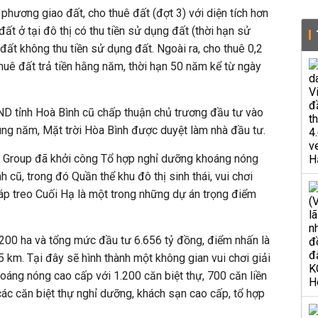
hương giao đất, cho thuê đất (đợt 3) với diện tích hơn
đất ở tại đô thị
có thu tiền sử dụng đất (thời hạn sử
 đất không thu tiền sử dụng đất. Ngoài ra, cho thuê 0,2
huê đất trả tiền hằng năm,
thời hạn 50 năm kể từ ngày
ND tỉnh Hoà Bình cũ
chấp thuận chủ trương đầu tư
vào
ùng năm,
Mặt trời Hòa Bình
được duyệt làm nhà đầu tư.
 Group đã khởi công Tổ hợp nghỉ dưỡng khoáng nóng
nh cũ, trong đó
Quần thể khu đô thị sinh thái, vui chơi
cáp treo Cuối Hạ
là một trong những dự án trọng điểm
200 ha và tổng mức đầu tư 6.656 tỷ đồng, điểm nhấn là
5 km. Tại đây sẽ hình thành một không gian vui chơi giải
khoáng nóng cao cấp với 1.200 căn biệt thự, 700 căn liền
ác căn biệt thự nghỉ dưỡng, khách sạn cao cấp, tổ hợp