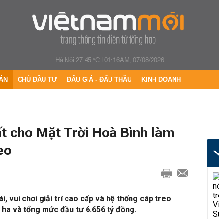
Hà Nội 27.45 °C
|
01:16AM, 07/08/2026
ÁN
CHỦ ĐẦU TƯ
ĐẤU GIÁ - ĐẤU THẦU
KINH DOANH
ất cho Mặt Trời Hoà Bình làm
eo
i, vui chơi giải trí cao cấp và hệ thống cáp treo
 ha và tổng mức đầu tư 6.656 tỷ đồng.