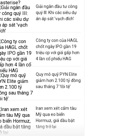
Giải ngân đầu tư công
quý III: Khi các siêu dự
án áp sát 'vạch đích'
Công ty con của HAGL
chốt ngày IPO gần 19
triệu cp với giá gấp hơn
4 lần cổ phiếu HAG
Quy mô quỹ PYN Elite
giảm hơn 2.100 tỷ đồng
sau tháng 7 ‘tồi tệ’
Iran xem xét cấm tàu
Mỹ qua eo biển
Hormuz, giá dầu bật
tăng trở lại