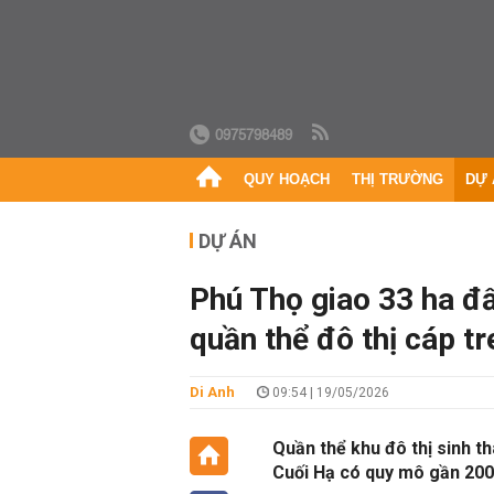
0975798489
QUY HOẠCH
THỊ TRƯỜNG
DỰ 
DỰ ÁN
Phú Thọ giao 33 ha đ
quần thể đô thị cáp tr
Di Anh
09:54 | 19/05/2026
Quần thể khu đô thị sinh thá
Cuối Hạ có quy mô gần 200