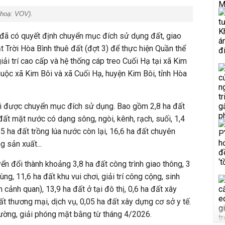
 hoạ:
VOV
).
đã có quyết định chuyển mục đích sử dụng đất, giao
Trời Hòa Bình thuê đất (đợt 3) để thực hiện Quần thể
 giải trí cao cấp và hệ thống cáp treo Cuối Hạ tại xã Kim
huộc xã Kim Bôi và xã Cuối Hạ, huyện Kim Bôi, tỉnh Hòa
oại được chuyển mục đích sử dụng. Bao gồm 2,8 ha đất
 đất mặt nước có dạng sông, ngòi, kênh, rạch, suối, 1,4
5 ha đất trồng lúa nước còn lại, 16,6 ha đất chuyên
g sản xuất...
yển đổi thành khoảng
3,8 ha đất công trình giao thông, 3
g, 11,6 ha đất khu vui chơi, giải trí công cộng, sinh
cảnh quan), 13,9 ha đất ở tại đô thị, 0,6 ha đất xây
t thương mại, dịch vụ, 0,05 ha đất xây dựng cơ sở y tế.
hường, giải phóng mặt bằng từ tháng 4/2026.