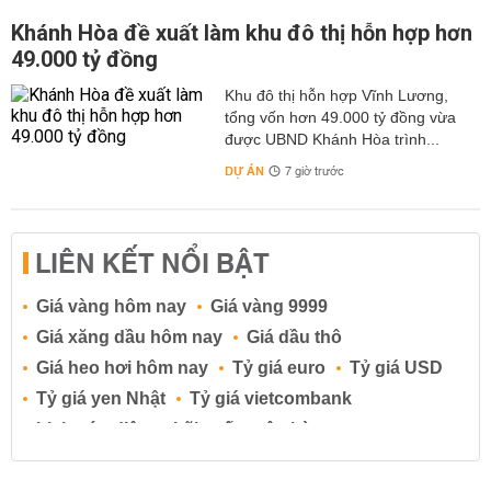
Khánh Hòa đề xuất làm khu đô thị hỗn hợp hơn
49.000 tỷ đồng
Khu đô thị hỗn hợp Vĩnh Lương,
tổng vốn hơn 49.000 tỷ đồng vừa
được UBND Khánh Hòa trình...
DỰ ÁN
7 giờ trước
LIÊN KẾT NỔI BẬT
Giá vàng hôm nay
Giá vàng 9999
Giá xăng dầu hôm nay
Giá dầu thô
Giá heo hơi hôm nay
Tỷ giá euro
Tỷ giá USD
Tỷ giá yen Nhật
Tỷ giá vietcombank
Lịch cúp điện
Lãi suất ngân hàng
Lãi suất tiết kiệm
Lãi suất tiền gửi
Lãi suất ngân hàng Agribank