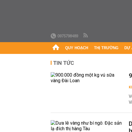
0975798489
QUY HOẠCH
THỊ TRƯỜNG
DỰ 
TIN TỨC
9
K
V
V
D
h