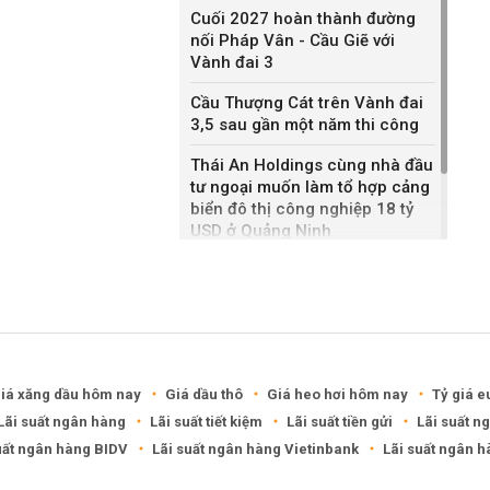
Cuối 2027 hoàn thành đường
nối Pháp Vân - Cầu Giẽ với
Vành đai 3
Cầu Thượng Cát trên Vành đai
3,5 sau gần một năm thi công
Thái An Holdings cùng nhà đầu
tư ngoại muốn làm tổ hợp cảng
biển đô thị công nghiệp 18 tỷ
USD ở Quảng Ninh
Bắc Ninh giao nhà đầu tư hai
dự án NOXH gần 2.000 tỷ đồng
iá xăng dầu hôm nay
Giá dầu thô
Giá heo hơi hôm nay
Tỷ giá e
Lãi suất ngân hàng
Lãi suất tiết kiệm
Lãi suất tiền gửi
Lãi suất n
uất ngân hàng BIDV
Lãi suất ngân hàng Vietinbank
Lãi suất ngân 