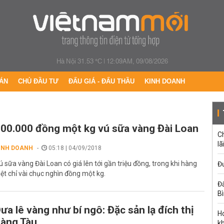
Hà Nội 31.53 °C
|
12:09AM, 09/08/2026
ÁN
CHỦ ĐẦU TƯ
ĐẤU GIÁ - ĐẤU THẦU
KINH DOANH
00.000 đồng một kg vú sữa vàng Đài Loan
C
lã
INH DOANH
05:18 | 04/09/2018
ú sữa vàng Đài Loan có giá lên tới gần triệu đồng, trong khi hàng
Đư
iệt chỉ vài chục nghìn đồng một kg.
Đấ
B
ưa lê vàng như bí ngô: Đặc sản lạ đích thị
Ho
àng Tàu
k