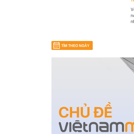
T
V
n
n
TÌM THEO NGÀY