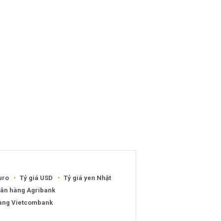
uro
Tỷ giá USD
Tỷ giá yen Nhật
gân hàng Agribank
hàng Vietcombank