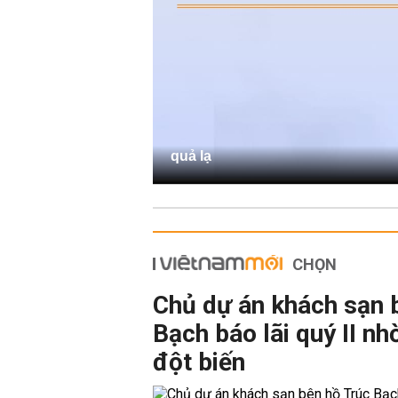
quả lạ
CHỌN
Chủ dự án khách sạn 
Bạch báo lãi quý II nh
đột biến