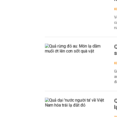
K
V
c
n
Q
s
K
G
a
đ
Q
l