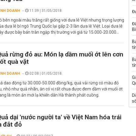
INH DOANH
11:39 | 31/05/2018
Đ
ỏ bên ngoài màu trắng rất giống với dưa lê Việt nhưng trọng lượng
Đấ
ủa dưa lê bí ngô Trung Quốc lại gấp 2-3 lần dưa lê Việt. Loại dưa lê
B
ày được bày bán tràn ngập thị trường với giá từ 15.000-20.000...
B
tỉ
uả rừng đỏ au: Món lạ dầm muối ớt lên cơn
B
ốt quà vặt
tỉ
INH DOANH
02:08 | 01/05/2018
Gi
iá dao động từ 30.000-50.000 đồng/kg, quả vải rừng có màu đỏ
Q
u, nhỏ như quả nhãn, ăn có vị rất chua được đem dầm với muối ớt
ang là món ăn mới lạ khiến dân Hà thành phát cuồng.
Di
s
uả dại 'nước người ta' về Việt Nam hóa trái
ạ đắt đỏ