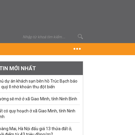
TIN MỚI NHẤT
hủ dự án khách sạn bên hồ Trúc Bạch báo
i quý II nhờ khoản thu đột biến
ờng sẽ mở ở xã Giao Minh, tỉnh Ninh Bình
t có quy hoạch ở xã Giao Minh, tỉnh Ninh
ình
àng Mai, Hà Nội đấu giá 13 thửa đất ở,
hởi điểm từ 43 triệu đồng/m2