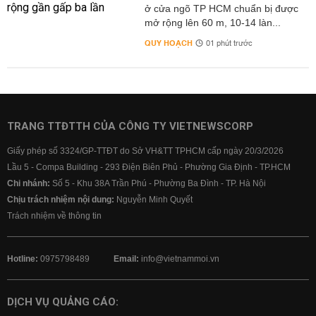
ở cửa ngõ TP HCM chuẩn bị được
mở rộng lên 60 m, 10-14 làn...
QUY HOẠCH
01 phút trước
TRANG TTĐTTH CỦA CÔNG TY VIETNEWSCORP
Giấy phép số 3324/GP-TTĐT do Sở VH&TT TPHCM cấp ngày 20/3/2026
Lầu 5 - Compa Building - 293 Điện Biên Phủ - Phường Gia Định - TP.HCM
Chi nhánh:
Số 5 - Khu 38A Trần Phú - Phường Ba Đình - TP. Hà Nội
Chịu trách nhiệm nội dung:
Nguyễn Minh Quyết
Trách nhiệm về thông tin
Hotline:
0975798489
Email:
info@vietnammoi.vn
DỊCH VỤ QUẢNG CÁO: