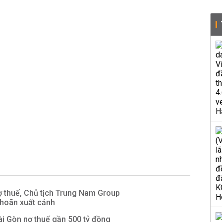
ợ thuế, Chủ tịch Trung Nam Group
 hoãn xuất cảnh
i Gòn nợ thuế gần 500 tỷ đồng