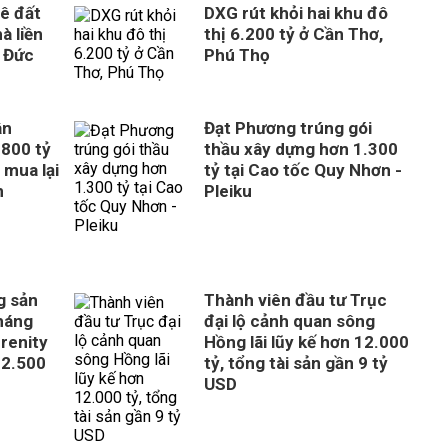
ê đất
DXG rút khỏi hai khu đô
à liền
thị 6.200 tỷ ở Cần Thơ,
 Đức
Phú Thọ
ân
Đạt Phương trúng gói
800 tỷ
thầu xây dựng hơn 1.300
 mua lại
tỷ tại Cao tốc Quy Nhơn -
n
Pleiku
g sản
Thành viên đầu tư Trục
tháng
đại lộ cảnh quan sông
erenity
Hồng lãi lũy kế hơn 12.000
 2.500
tỷ, tổng tài sản gần 9 tỷ
USD