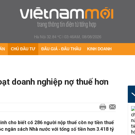
Hà Nội 32.84 °C
|
03:46AM, 08/08/2026
ÁN
CHỦ ĐẦU TƯ
ĐẤU GIÁ - ĐẤU THẦU
KINH DOANH
oạt doanh nghiệp nợ thuế hơn
nh cho biết có 286 người nộp thuế còn nợ tiền thuế
c ngân sách Nhà nước với tổng số tiền hơn 3.418 tỷ