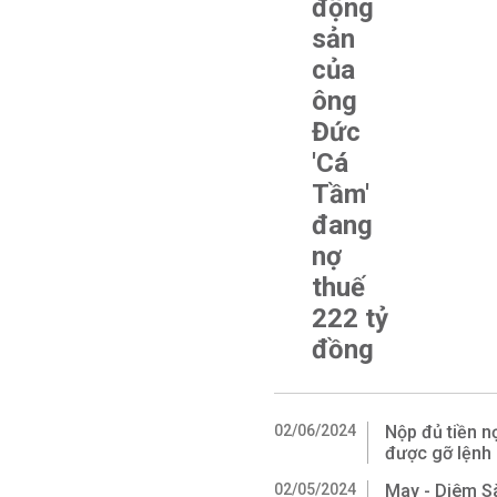
động
sản
của
ông
Đức
'Cá
Tầm'
đang
nợ
thuế
222 tỷ
đồng
02/06/2024
Nộp đủ tiền n
được gỡ lệnh
02/05/2024
May - Diêm Sà