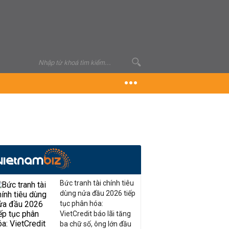
Bức tranh tài chính tiêu
dùng nửa đầu 2026 tiếp
tục phân hóa:
VietCredit báo lãi tăng
ba chữ số, ông lớn đầu