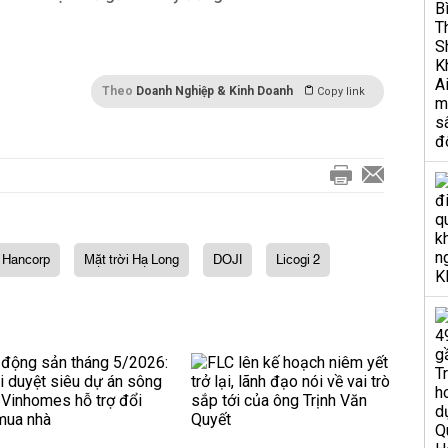
Theo
Doanh Nghiệp & Kinh Doanh
Copy link
Hancorp
Mặt trời Hạ Long
DOJI
Licogi 2