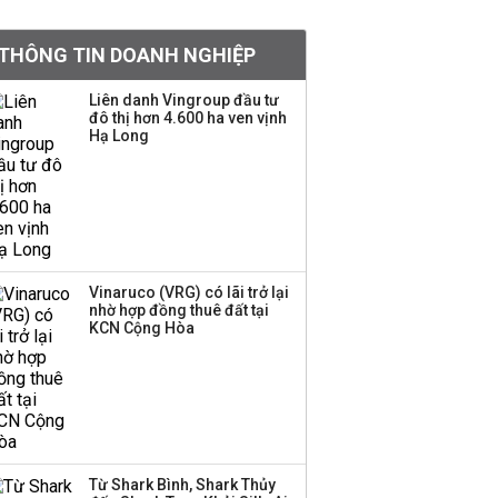
khoản
THÔNG TIN DOANH NGHIỆP
Quy hoạch 4 khu lấn
biển ở Phú Quốc
Liên danh Vingroup đầu tư
đô thị hơn 4.600 ha ven vịnh
Hạ Long
Một thương hiệu thời
trang Việt đóng cửa
sau 5 năm hoạt động,
thanh lý toàn bộ cửa
hàng
Vinaruco (VRG) có lãi trở lại
nhờ hợp đồng thuê đất tại
Dự án Sheraton Phú
KCN Cộng Hòa
Quốc bị buộc chấm dứt
hoạt động
Công ty 100 tỷ của
Huấn Hoa Hồng bỗng
Từ Shark Bình, Shark Thủy
dưng ‘biến mất’, một