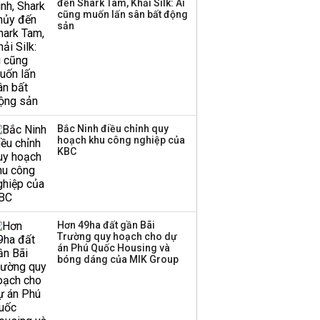
đến Shark Tam, Khải Silk: Ai
công ty khác đã giải thể
cũng muốn lấn sân bất động
sản
Bắc Ninh điều chỉnh quy
hoạch khu công nghiệp của
KBC
Hơn 49ha đất gần Bãi
Trường quy hoạch cho dự
án Phú Quốc Housing và
bóng dáng của MIK Group