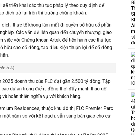
 sẽ triển khai các thủ tục pháp lý theo quy định để
o dịch trở lại trên thị trường chứng khoán.
o dịch, thực tế không làm mất đi quyền sở hữu cổ phần
nghiệp. Các vấn đề liên quan đến chuyển nhượng, giao
àm việc với Chứng khoán Artek để tiến hành các thủ tục
 hữu cho cổ đông, tạo điều kiện thuận lợi để cổ đông
phần.
Ảnh:
H.A
).
m 2025
doanh thu của FLC đạt gần 2.500 tỷ đồng. Tập
o các dự án trọng điểm, đồng thời đẩy mạnh tháo gỡ
ng và hoàn thiện nghĩa vụ với khách hàng
.
mium Residences, thuộc khu đô thị FLC Premier Parc
ần một năm so với kế hoạch, sẵn sàng bàn giao cho cư