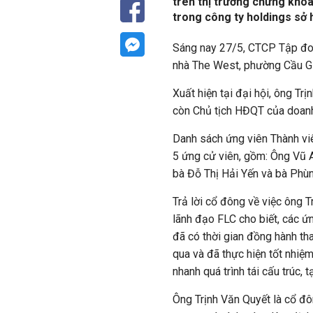
trên thị trường chứng khoá
trong công ty holdings sở 
Sáng nay 27/5, CTCP Tập đo
nhà The West, phường Cầu Gi
Xuất hiện tại đại hội, ông Tr
còn
Chủ tịch HĐQT của doanh
Danh sách ứng viên Thành v
5 ứng cử viên, gồm: Ông Vũ 
bà Đỗ Thị Hải Yến và bà Phùn
Trả lời cổ đông về việc ông 
lãnh đạo FLC cho biết, các
ứn
đã có thời gian đồng hành tha
qua và đã thực hiện tốt nhiệ
nhanh quá trình tái cấu trúc, 
Ông Trịnh Văn Quyết là cổ đô