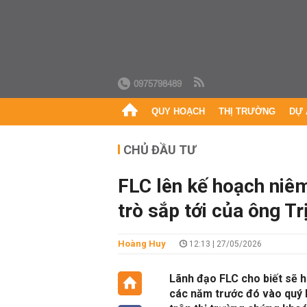
0975798489
QUY HOẠCH
THỊ TRƯỜNG
DỰ 
CHỦ ĐẦU TƯ
FLC lên kế hoạch niêm 
trò sắp tới của ông T
Hoàng Huy
12:13 | 27/05/2026
Lãnh đạo FLC cho biết sẽ 
các năm trước đó vào quý I/