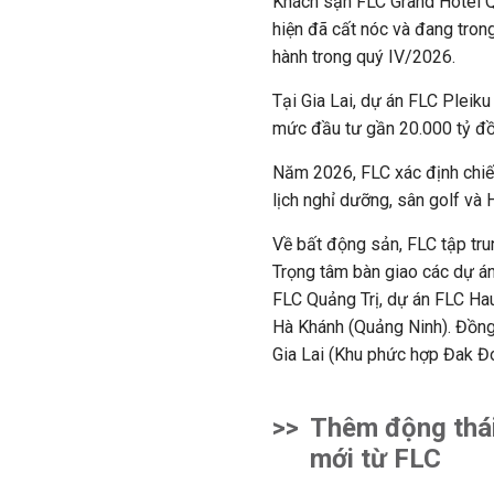
Khách sạn FLC Grand Hotel Q
hiện
đã cất nóc và đang trong
hành trong quý IV/202
6
.
Tại Gia Lai, dự án FLC Pleik
mức đầu tư gần 20.000 tỷ đ
Năm 2026, FLC xác định chiến
lịch nghỉ dưỡng, sân golf và
Về
b
ất động sản
,
FLC tập trun
Trọng tâm bàn giao các dự án
FLC Quảng Trị, dự án FLC Hau
Hà Khánh (Quảng Ninh). Đồng 
Gia Lai (Khu phức hợp Đak Đo
>>
Thêm động thái
mới từ FLC