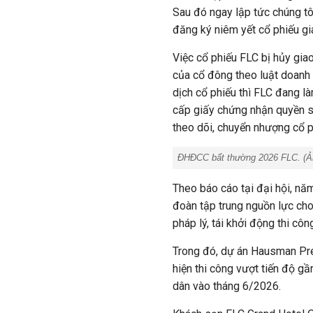
Sau đó ngay lập tức chúng tôi
đăng ký niêm yết cổ phiếu gia
Việc cổ phiếu FLC bị hủy gia
của cổ đông theo luật doanh 
dịch cổ phiếu thì FLC đang l
cấp giấy chứng nhận quyền sở
theo dõi, chuyển nhượng cổ 
ĐHĐCC bất thường 2026 FLC. (
Theo báo cáo tại đại hội, n
ă
đoàn tập trung nguồn lực ch
pháp lý, tái khởi động thi cô
Trong
đó, dự án
Hausman Pre
hiện thi công vượt tiến độ g
dân vào tháng 6/2026.