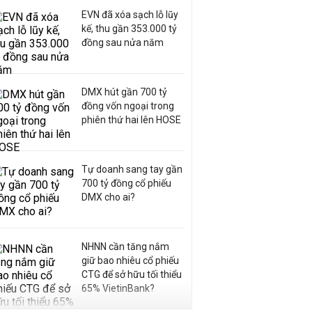
EVN đã xóa sạch lỗ lũy
kế, thu gần 353.000 tỷ
đồng sau nửa năm
DMX hút gần 700 tỷ
đồng vốn ngoại trong
phiên thứ hai lên HOSE
Tự doanh sang tay gần
700 tỷ đồng cổ phiếu
DMX cho ai?
NHNN cần tăng nắm
giữ bao nhiêu cổ phiếu
CTG để sở hữu tối thiểu
65% VietinBank?