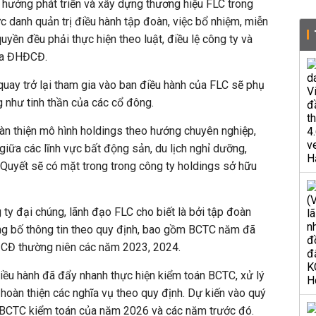
h hướng phát triển và xây dựng thương hiệu FLC trong
ức danh quản trị điều hành tập đoàn, việc bổ nhiệm, miễn
yền đều phải thực hiện theo luật, điều lệ công ty và
của ĐHĐCĐ.
quay trở lại tham gia vào ban điều hành của FLC sẽ phụ
g như tinh thần của các cổ đông.
hoàn thiện mô hình holdings theo hướng chuyên nghiệp,
t giữa các lĩnh vực bất động sản, du lịch nghỉ dưỡng,
Quyết sẽ có mặt trong trong công ty holdings sở hữu
 ty đại chúng, lãnh đạo FLC cho biết là bởi tập đoàn
ng bố thông tin theo quy định, bao gồm BCTC năm đã
ĐCĐ thường niên các năm 2023, 2024.
iều hành đã đẩy nhanh thực hiện kiểm toán BCTC, xử lý
oàn thiện các nghĩa vụ theo quy định. Dự kiến vào quý
 BCTC kiểm toán của năm 2026 và các năm trước đó.