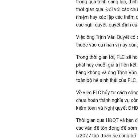
trong quá trình sáng lập, địn
thời gian qua. Đối với các ch
nhiệm hay xác lập các thẩm qu
các nghị quyết, quyết định 
Việc ông Trịnh Văn Quyết có 
thuộc vào cá nhân vị này cũn
Trong thời gian tới, FLC sẽ 
phát huy chuỗi giá trị liên kế
hàng không và ông Trịnh Văn 
toàn bộ hệ sinh thái của FLC.
Về việc FLC hủy tư cách công
chưa hoàn thành nghĩa vụ cô
kiểm toán và Nghị quyết ĐH
Thời gian qua HĐQT và ban đ
các vấn đề tồn đọng để sớm h
I/2027 tập đoàn sẽ công bố