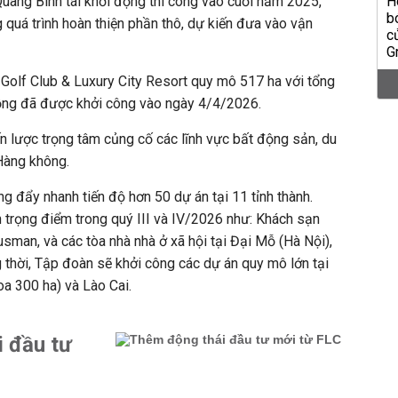
uang Binh tái khởi động thi công vào cuối năm 2025
,
 quá trình hoàn thiện phần thô, dự kiến đưa vào vận
u Golf Club & Luxury City Resort quy mô 517 ha với tổng
ồng đã được khởi công vào ngày 4/4/2026.
 lược trọng tâm củng cố các lĩnh vực bất động sản, du
 Hàng không.
g đẩy nhanh tiến độ hơn 50 dự án tại 11 tỉnh thành.
 trọng điểm trong quý III và IV/2026 như: Khách sạn
sman, và các tòa nhà nhà ở xã hội tại Đại Mỗ (Hà Nội),
thời, Tập đoàn sẽ khởi công các dự án quy mô lớn tại
a 300 ha) và Lào Cai.
 đầu tư