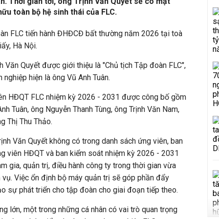
n. Thời gian tới, ông Trịnh Văn Quyết sẽ có mặt
hữu toàn bộ hệ sinh thái của FLC.
àn FLC tiến hành ĐHĐCĐ bất thường năm 2026 tại toà
ấy, Hà Nội.
ịnh Văn Quyết được giới thiệu là "Chủ tịch Tập đoàn FLC",
 nghiệp hiện là ông Vũ Anh Tuân.
iên HĐQT FLC nhiệm kỳ 2026 - 2031 được công bố
gồm
Anh Tuân, ông Nguyễn Thanh Tùng, ông Trịnh Văn Nam,
g Thị Thu Thảo.
Trịnh Văn Quyết không có trong danh sách ứng viên, ban
g viên HĐQT và ban kiểm soát nhiệm kỳ 2026 - 2031
m gia, quản trị, điều hành công ty trong thời gian vừa
m vụ. Việc ổn định bộ máy quản trị sẽ góp phần đẩy
tạo sự phát triển cho tập đoàn cho giai đoạn tiếp theo.
ng lớn, một trong những cá nhân có vai trò quan trọng