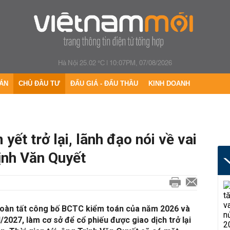
Hà Nội 25.02 °C
|
10:07PM, 07/08/2026
ÁN
CHỦ ĐẦU TƯ
ĐẤU GIÁ - ĐẤU THẦU
KINH DOANH
yết trở lại, lãnh đạo nói về vai
rịnh Văn Quyết
hoàn tất công bố BCTC kiểm toán của năm 2026 và
2027, làm cơ sở để cổ phiếu được giao dịch trở lại