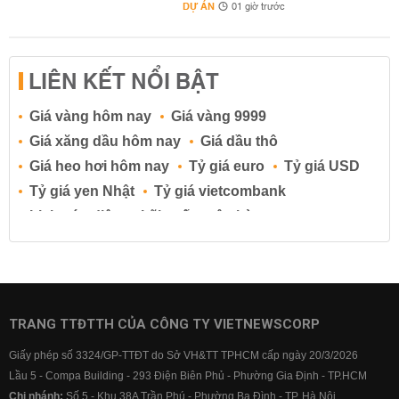
DỰ ÁN
01 giờ trước
LIÊN KẾT NỔI BẬT
Giá vàng hôm nay
Giá vàng 9999
Giá xăng dầu hôm nay
Giá dầu thô
Giá heo hơi hôm nay
Tỷ giá euro
Tỷ giá USD
Tỷ giá yen Nhật
Tỷ giá vietcombank
Lịch cúp điện
Lãi suất ngân hàng
Lãi suất tiết kiệm
Lãi suất tiền gửi
Lãi suất ngân hàng Agribank
Lãi suất ngân hàng Sacombank
Lãi suất ngân hàng BIDV
TRANG TTĐTTH CỦA CÔNG TY VIETNEWSCORP
Lãi suất ngân hàng Vietinbank
Giấy phép số 3324/GP-TTĐT do Sở VH&TT TPHCM cấp ngày 20/3/2026
Lãi suất ngân hàng Vietcombank
Lầu 5 - Compa Building - 293 Điện Biên Phủ - Phường Gia Định - TP.HCM
Chi nhánh:
Số 5 - Khu 38A Trần Phú - Phường Ba Đình - TP. Hà Nội