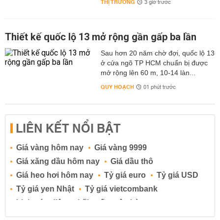
THỊ TRƯỜNG
3 giờ trước
Thiết kế quốc lộ 13 mở rộng gần gấp ba lần
Sau hơn 20 năm chờ đợi, quốc lộ 13
ở cửa ngõ TP HCM chuẩn bị được
mở rộng lên 60 m, 10-14 làn...
QUY HOẠCH
01 phút trước
LIÊN KẾT NỔI BẬT
Giá vàng hôm nay
Giá vàng 9999
Giá xăng dầu hôm nay
Giá dầu thô
Giá heo hơi hôm nay
Tỷ giá euro
Tỷ giá USD
Tỷ giá yen Nhật
Tỷ giá vietcombank
Lịch cúp điện
Lãi suất ngân hàng
Lãi suất tiết kiệm
Lãi suất tiền gửi