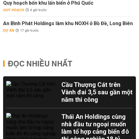
Quy hoạch bốn khu lấn biển ở Phú Quốc
QUY HOẠCH
4 giờ trước
An Bình Phát Holdings làm khu NOXH ở Bồ Đề, Long Biên
DỰ ÁN
17 giờ trước
ĐỌC NHIỀU NHẤT
Cầu Thượng Cát trên
Vành đai 3,5 sau gần một
năm thi công
Thái An Holdings cùng
nhà đầu tư ngoại muốn
làm tổ hợp cảng biển đô