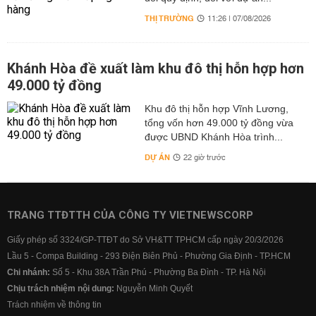
THỊ TRƯỜNG
11:26 | 07/08/2026
Khánh Hòa đề xuất làm khu đô thị hỗn hợp hơn
49.000 tỷ đồng
Khu đô thị hỗn hợp Vĩnh Lương,
tổng vốn hơn 49.000 tỷ đồng vừa
được UBND Khánh Hòa trình...
DỰ ÁN
22 giờ trước
TRANG TTĐTTH CỦA CÔNG TY VIETNEWSCORP
Giấy phép số 3324/GP-TTĐT do Sở VH&TT TPHCM cấp ngày 20/3/2026
Lầu 5 - Compa Building - 293 Điện Biên Phủ - Phường Gia Định - TP.HCM
Chi nhánh:
Số 5 - Khu 38A Trần Phú - Phường Ba Đình - TP. Hà Nội
Chịu trách nhiệm nội dung:
Nguyễn Minh Quyết
Trách nhiệm về thông tin