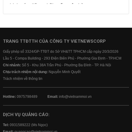
Lịch cúp điện
Lãi suất ngân hàng
Lãi suất tiết kiệm
Lãi suất tiền gửi
Lãi suất ngân hàng Agribank
Lãi suất ngân hàng Sacombank
Lãi suất ngân hàng BIDV
TRANG TTĐTTH CỦA CÔNG TY VIETNEWSCORP
Lãi suất ngân hàng Vietinbank
Giấy phép số 3324/GP-TTĐT do Sở VH&TT TPHCM cấp ngày 20/3/2026
Lãi suất ngân hàng Vietcombank
Lầu 5 - Compa Building - 293 Điện Biên Phủ - Phường Gia Định - TP.HCM
Chi nhánh:
Số 5 - Khu 38A Trần Phú - Phường Ba Đình - TP. Hà Nội
Chịu trách nhiệm nội dung:
Nguyễn Minh Quyết
Trách nhiệm về thông tin
Hotline:
0975798489
Email:
info@vietnammoi.vn
DỊCH VỤ QUẢNG CÁO:
Tel:
0931589222 (Ms Ngọc)
Email:
quangcao@vietnammoi.vn