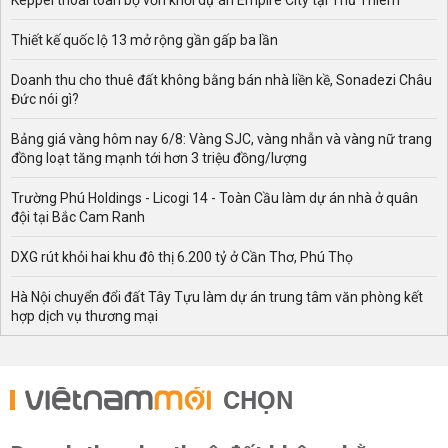
Keppel thoái toàn bộ vốn khỏi dự án Empire City tại Thủ Thiêm
Thiết kế quốc lộ 13 mở rộng gần gấp ba lần
Doanh thu cho thuê đất không bằng bán nhà liền kề, Sonadezi Châu
Đức nói gì?
Bảng giá vàng hôm nay 6/8: Vàng SJC, vàng nhẫn và vàng nữ trang
đồng loạt tăng mạnh tới hơn 3 triệu đồng/lượng
Trường Phú Holdings - Licogi 14 - Toàn Cầu làm dự án nhà ở quân
đội tại Bắc Cam Ranh
DXG rút khỏi hai khu đô thị 6.200 tỷ ở Cần Thơ, Phú Thọ
Hà Nội chuyển đổi đất Tây Tựu làm dự án trung tâm văn phòng kết
hợp dịch vụ thương mại
CHỌN