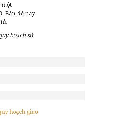
n một
0. Bản đồ này
 tử.
quy hoạch sử
quy hoạch giao