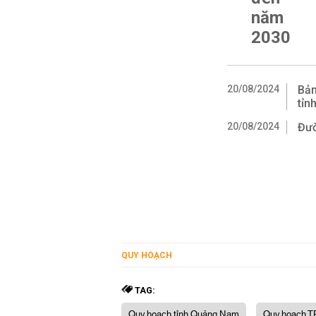
năm
2030
20/08/2024
Bản
tỉn
20/08/2024
Đườ
QUY HOẠCH
TAG:
Quy hoạch tỉnh Quảng Nam
Quy hoạch T