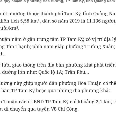
có quy hoạch ở phường Hòa Hương, TP Tam Kỳ, tỉnh Quảng Nam
một phường thuộc thành phố Tam Kỳ, tỉnh Quảng N
iện tích 5,58 km², dân số năm 2019 là 11.136 người
gười/km².
ận nằm ở gần trung tâm TP Tam Kỳ, có vị trí địa lý
ng Tân Thạnh; phía nam giáp phường Trường Xuân; 
h.
 lưới giao thông trên địa bàn phường khá phát triển,
n đường lớn như: Quốc lộ 1A; Trần Phú...
ường này giúp người dân phường Hòa Thuận có thể
a bàn TP Tam Kỳ hoặc qua những địa phương khác.
 Thuận cách UBND TP Tam Kỳ chỉ khoảng 2,1 km; c
m di chuyển qua tuyến Võ Chí Công.