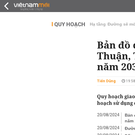
QUY HOẠCH
THỊ TRƯỜNG
DỰ Á
QUY HOẠCH
Hạ tầng
Đường sẽ m
Bản đồ 
Thuận, 
năm 20
Tiến Dũng
19:58
Quy hoạch giao
hoạch sử dụng 
20/08/2024
Bản 
năm 
20/08/2024
Đườn