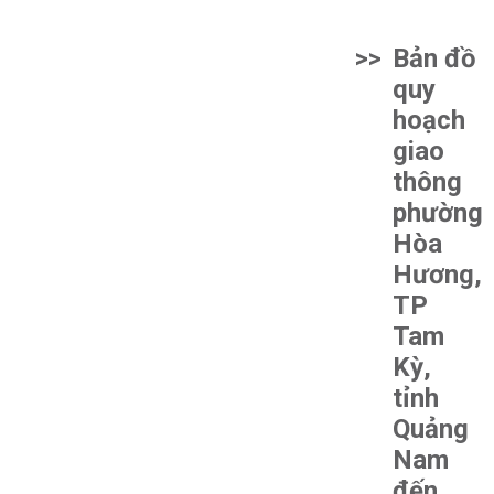
>>
Bản đồ
quy
hoạch
giao
thông
phường
Hòa
Hương,
TP
Tam
Kỳ,
tỉnh
Quảng
Nam
đến