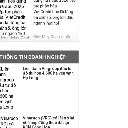
dùng nửa đầu 2026 tiếp
tục phân hóa:
VietCredit báo lãi tăng
ba chữ số, ông lớn đầu
ngành 'hụt hơi'
Điện Máy Xanh muốn
phát hành cổ phiếu với
tỷ lệ 1:1 để tăng thanh
khoản
THÔNG TIN DOANH NGHIỆP
Sau nhịp điều chỉnh
Liên danh Vingroup đầu tư
đô thị hơn 4.600 ha ven vịnh
mạnh, CTCK nhìn thấy
Hạ Long
cơ hội ở nhóm cổ phiếu
nào?
Một thương hiệu thời
trang Việt đóng cửa
sau 5 năm hoạt động,
thanh lý toàn bộ cửa
Vinaruco (VRG) có lãi trở lại
nhờ hợp đồng thuê đất tại
hàng
KCN Cộng Hòa