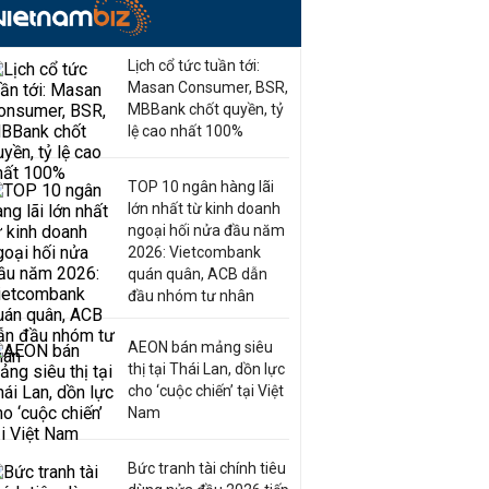
Lịch cổ tức tuần tới:
Masan Consumer, BSR,
MBBank chốt quyền, tỷ
lệ cao nhất 100%
TOP 10 ngân hàng lãi
lớn nhất từ kinh doanh
ngoại hối nửa đầu năm
2026: Vietcombank
quán quân, ACB dẫn
đầu nhóm tư nhân
AEON bán mảng siêu
thị tại Thái Lan, dồn lực
cho ‘cuộc chiến’ tại Việt
Nam
Bức tranh tài chính tiêu