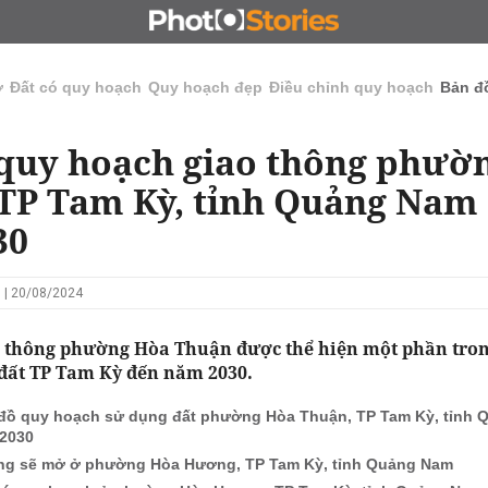
N
CHỦ ĐẦU TƯ
ĐẤU GIÁ - ĐẤU THẦU
KINH DOANH
ở
Đất có quy hoạch
Quy hoạch đẹp
Điều chỉnh quy hoạch
Bản đ
quy hoạch giao thông phườ
TP Tam Kỳ, tỉnh Quảng Nam
30
 | 20/08/2024
 thông phường Hòa Thuận được thể hiện một phần tron
đất TP Tam Kỳ đến năm 2030.
đồ quy hoạch sử dụng đất phường Hòa Thuận, TP Tam Kỳ, tỉnh
2030
g sẽ mở ở phường Hòa Hương, TP Tam Kỳ, tỉnh Quảng Nam