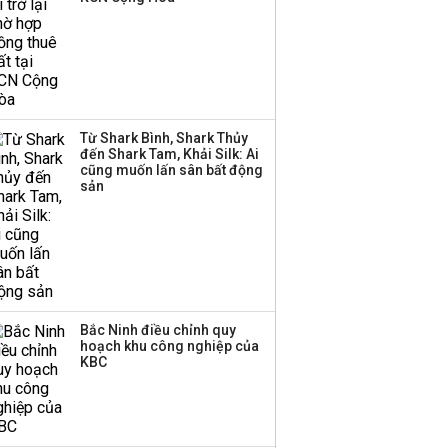
DatVietVAC lãi sau thuế
135 tỷ đồng nửa đầu
năm, dồn 6 concert vào
cuối năm
Từ Shark Bình, Shark Thủy
Công ty 100 tỷ của
đến Shark Tam, Khải Silk: Ai
Huấn Hoa Hồng bỗng
cũng muốn lấn sân bất động
dưng ‘biến mất’, một
sản
công ty khác đã giải thể
Bắc Ninh điều chỉnh quy
hoạch khu công nghiệp của
KBC