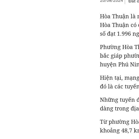
20/08/2024
Đất 
Hòa Thuận là 
Hòa Thuận có d
số đạt 1.996 n
Phường Hòa Thu
bắc giáp phườ
huyện Phú Nin
Hiện tại, mạng
đó là các tuyế
Những tuyến đ
dàng trong đị
Từ phường Hòa
khoảng 48,7 k