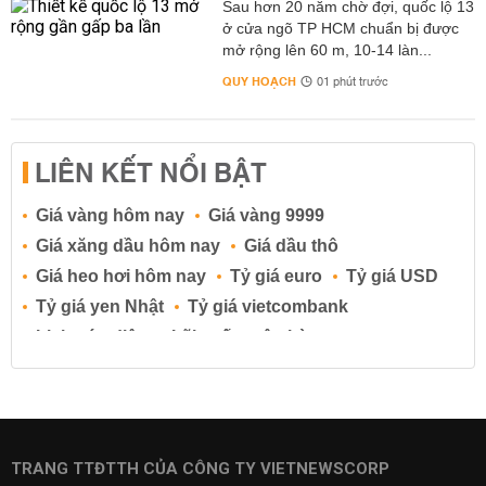
Sau hơn 20 năm chờ đợi, quốc lộ 13
ở cửa ngõ TP HCM chuẩn bị được
mở rộng lên 60 m, 10-14 làn...
QUY HOẠCH
01 phút trước
LIÊN KẾT NỔI BẬT
Giá vàng hôm nay
Giá vàng 9999
Giá xăng dầu hôm nay
Giá dầu thô
Giá heo hơi hôm nay
Tỷ giá euro
Tỷ giá USD
Tỷ giá yen Nhật
Tỷ giá vietcombank
Lịch cúp điện
Lãi suất ngân hàng
Lãi suất tiết kiệm
Lãi suất tiền gửi
Lãi suất ngân hàng Agribank
Lãi suất ngân hàng Sacombank
Lãi suất ngân hàng BIDV
TRANG TTĐTTH CỦA CÔNG TY VIETNEWSCORP