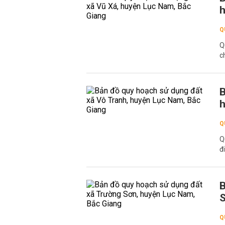
h
Q
Q
c
B
h
Q
Q
đ
B
S
Q