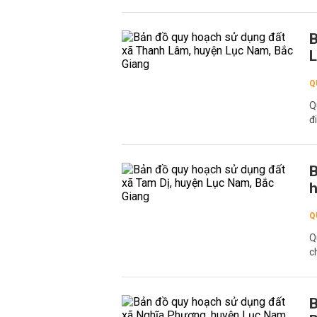
B
L
Q
Q
đ
B
h
Q
Q
c
B