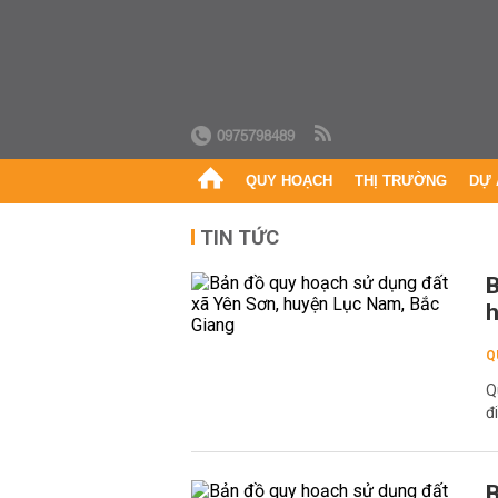
0975798489
QUY HOẠCH
THỊ TRƯỜNG
DỰ 
TIN TỨC
B
h
Q
Q
đ
B