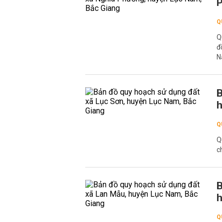
P
Q
Q
đ
N
B
h
Q
Q
c
B
h
Q