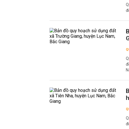
Q
đ
B
G
Q
Q
đ
N
B
h
Q
Q
đ