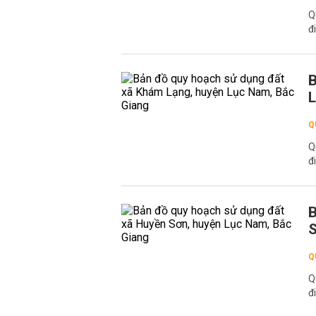
Q
đ
B
L
Q
Q
đ
B
S
Q
Q
đ