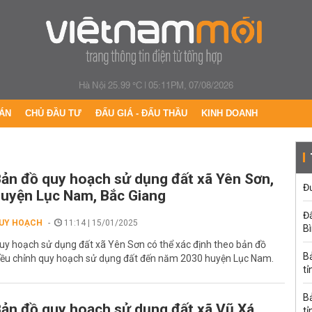
Hà Nội 25.99 °C
|
05:11PM, 07/08/2026
ÁN
CHỦ ĐẦU TƯ
ĐẤU GIÁ - ĐẤU THẦU
KINH DOANH
ản đồ quy hoạch sử dụng đất xã Yên Sơn,
Đư
uyện Lục Nam, Bắc Giang
Đấ
UY HOẠCH
11:14 | 15/01/2025
B
uy hoạch sử dụng đất xã Yên Sơn có thể xác định theo bản đồ
B
iều chỉnh quy hoạch sử dụng đất đến năm 2030 huyện Lục Nam.
tỉ
B
ản đồ quy hoạch sử dụng đất xã Vũ Xá,
tỉ