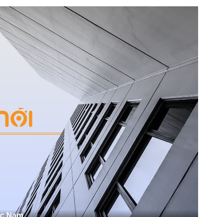
ục Nam