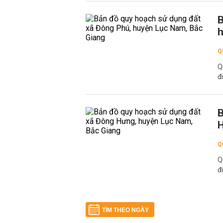
B
h
Q
Q
đ
B
H
Q
Q
đ
TÌM THEO NGÀY