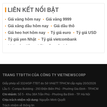
LIÊN KẾT NỔI BẬT
Giá vàng hôm nay
Giá vàng 9999
Giá xăng dầu hôm nay
Giá dầu thô
Giá heo hơi hôm nay
Tỷ giá euro
Tỷ giá USD
Tỷ giá yen Nhật
Tỷ giá vietcombank
Lịch cúp điện
Lãi suất ngân hàng
Lãi suất tiết kiệm
Lãi suất tiền gửi
Lãi suất ngân hàng Agribank
Lãi suất ngân hàng Sacombank
Lãi suất ngân hàng BIDV
TRANG TTĐTTH CỦA CÔNG TY VIETNEWSCORP
Lãi suất ngân hàng Vietinbank
Giấy phép số 3324/GP-TTĐT do Sở VH&TT TPHCM cấp ngày 20/3/2026
Lãi suất ngân hàng Vietcombank
Lầu 5 - Compa Building - 293 Điện Biên Phủ - Phường Gia Định - TP.HCM
Chi nhánh:
Số 5 - Khu 38A Trần Phú - Phường Ba Đình - TP. Hà Nội
Chịu trách nhiệm nội dung:
Nguyễn Minh Quyết
Trách nhiệm về thông tin