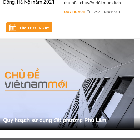
thu hồi, chuyển đổi mục đích...
QUY HOẠCH
12:54 | 13/04/2021
TÌM THEO NGÀY
Quy hoạch sử dụng đất phường Phú Lãm