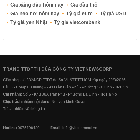
Giá xăng dầu hôm nay
Giá dầu thô
Giá heo hơi hôm nay
Tỷ giá euro
Tỷ giá USD
Tỷ giá yen Nhật
Tỷ giá vietcombank
Lịch cúp điện
Lãi suất ngân hàng
Lãi suất tiết kiệm
Lãi suất tiền gửi
Lãi suất ngân hàng Agribank
Lãi suất ngân hàng Sacombank
Lãi suất ngân hàng BIDV
TRANG TTĐTTH CỦA CÔNG TY VIETNEWSCORP
Lãi suất ngân hàng Vietinbank
Giấy phép số 3324/GP-TTĐT do Sở VH&TT TPHCM cấp ngày 20/3/2026
Lãi suất ngân hàng Vietcombank
Lầu 5 - Compa Building - 293 Điện Biên Phủ - Phường Gia Định - TP.HCM
Chi nhánh:
Số 5 - Khu 38A Trần Phú - Phường Ba Đình - TP. Hà Nội
Chịu trách nhiệm nội dung:
Nguyễn Minh Quyết
Trách nhiệm về thông tin
Hotline:
0975798489
Email:
info@vietnammoi.vn