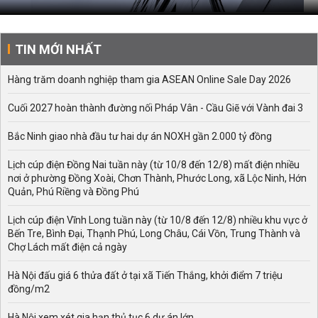
TIN MỚI NHẤT
Hàng trăm doanh nghiệp tham gia ASEAN Online Sale Day 2026
Cuối 2027 hoàn thành đường nối Pháp Vân - Cầu Giẽ với Vành đai 3
Bắc Ninh giao nhà đầu tư hai dự án NOXH gần 2.000 tỷ đồng
Lịch cúp điện Đồng Nai tuần này (từ 10/8 đến 12/8) mất điện nhiều
nơi ở phường Đồng Xoài, Chơn Thành, Phước Long, xã Lộc Ninh, Hớn
Quản, Phú Riềng và Đồng Phú
Lịch cúp điện Vĩnh Long tuần này (từ 10/8 đến 12/8) nhiều khu vực ở
Bến Tre, Bình Đại, Thạnh Phú, Long Châu, Cái Vồn, Trung Thành và
Chợ Lách mất điện cả ngày
Hà Nội đấu giá 6 thửa đất ở tại xã Tiến Thắng, khởi điểm 7 triệu
đồng/m2
Hà Nội xem xét gia hạn thủ tục 6 dự án lớn