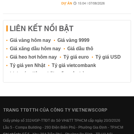
DỰ ÁN
15:04 | 07/08/2026
LIÊN KẾT NỔI BẬT
Giá vàng hôm nay
Giá vàng 9999
Giá xăng dầu hôm nay
Giá dầu thô
Giá heo hơi hôm nay
Tỷ giá euro
Tỷ giá USD
Tỷ giá yen Nhật
Tỷ giá vietcombank
Lịch cúp điện
Lãi suất ngân hàng
Lãi suất tiết kiệm
Lãi suất tiền gửi
Lãi suất ngân hàng Agribank
Lãi suất ngân hàng Sacombank
Lãi suất ngân hàng BIDV
TRANG TTĐTTH CỦA CÔNG TY VIETNEWSCORP
Lãi suất ngân hàng Vietinbank
Giấy phép số 3324/GP-TTĐT do Sở VH&TT TPHCM cấp ngày 20/3/2026
Lãi suất ngân hàng Vietcombank
Lầu 5 - Compa Building - 293 Điện Biên Phủ - Phường Gia Định - TP.HCM