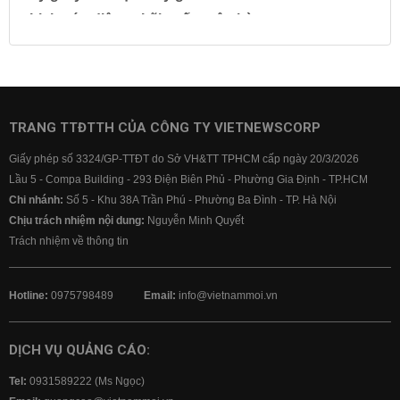
Lịch cúp điện
Lãi suất ngân hàng
Lãi suất tiết kiệm
Lãi suất tiền gửi
Lãi suất ngân hàng Agribank
Lãi suất ngân hàng Sacombank
Lãi suất ngân hàng BIDV
TRANG TTĐTTH CỦA CÔNG TY VIETNEWSCORP
Lãi suất ngân hàng Vietinbank
Giấy phép số 3324/GP-TTĐT do Sở VH&TT TPHCM cấp ngày 20/3/2026
Lãi suất ngân hàng Vietcombank
Lầu 5 - Compa Building - 293 Điện Biên Phủ - Phường Gia Định - TP.HCM
Chi nhánh:
Số 5 - Khu 38A Trần Phú - Phường Ba Đình - TP. Hà Nội
Chịu trách nhiệm nội dung:
Nguyễn Minh Quyết
Trách nhiệm về thông tin
Hotline:
0975798489
Email:
info@vietnammoi.vn
DỊCH VỤ QUẢNG CÁO:
Tel:
0931589222 (Ms Ngọc)