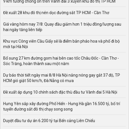
9 km tường chống ồn trên Vành đai 3 xuyên khu đô thị TP HCM
Đề xuất 28 khu đô thị nén dọc đường sắt TP HCM - Cần Thơ
Giá vàng hôm nay 7/8: Quay đầu giảm hơn 1 triệu đồng/lượng sau
hai ngày tăng liên tiếp
Khu vực Công viên Cầu Giấy sẽ là điểm bắn pháo hoa và phố đi bộ
mới tại Hà Nội
Bổ sung 27 km đường gom hai bên cao tốc Châu Đốc - Cần Thơ -
Sóc Trăng, hoàn thành sau một năm
Dự báo thời tiết ngày mai 8/8 Hà Nội nắng nóng gay gắt 37 độ, TP
HCM gió giật 50 km/h, Đà Nẵng có mưa
Đề xuất áp dụng 10 chính sách đặc thù đầu tư Vành đai 5 Hà Nội
Hưng Yên sắp xây đường Phố Hiến - Hưng Hà gần 16.500 tỷ, bố trí
tuyến đường sắt đô thị chạy song song
Duyệt đầu tư dự án 6.200 tỷ tại Bến cảng Liên Chiểu