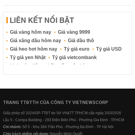
LIÊN KẾT NỔI BẬT
Giá vàng hôm nay
Giá vàng 9999
Giá xăng dầu hôm nay
Giá dầu thô
Giá heo hơi hôm nay
Tỷ giá euro
Tỷ giá USD
Tỷ giá yen Nhật
Tỷ giá vietcombank
Lịch cúp điện
Lãi suất ngân hàng
Lãi suất tiết kiệm
Lãi suất tiền gửi
Lãi suất ngân hàng Agribank
Lãi suất ngân hàng Sacombank
Lãi suất ngân hàng BIDV
TRANG TTĐTTH CỦA CÔNG TY VIETNEWSCORP
Lãi suất ngân hàng Vietinbank
Giấy phép số 3324/GP-TTĐT do Sở VH&TT TPHCM cấp ngày 20/3/2026
Lãi suất ngân hàng Vietcombank
Lầu 5 - Compa Building - 293 Điện Biên Phủ - Phường Gia Định - TP.HCM
Chi nhánh:
Số 5 - Khu 38A Trần Phú - Phường Ba Đình - TP. Hà Nội
Chịu trách nhiệm nội dung:
Nguyễn Minh Quyết