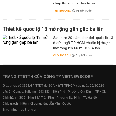
chấp thuận nhà đầu tư và...
THỊ TRƯỜNG
01 giờ trước
Thiết kế quốc lộ 13 mở rộng gần gấp ba lần
Sau hơn 20 năm chờ đợi, quốc lộ 13
ở cửa ngõ TP HCM chuẩn bị được
mở rộng lên 60 m, 10-14 làn...
QUY HOẠCH
01 phút trước
TRANG TTĐTTH CỦA CÔNG TY VIETNEWSCORP
Giấy phép số 3324/GP-TTĐT do Sở VH&TT TPHCM cấp ngày 20/3/2026
Lầu 5 - Compa Building - 293 Điện Biên Phủ - Phường Gia Định - TP.HCM
Chi nhánh:
Số 5 - Khu 38A Trần Phú - Phường Ba Đình - TP. Hà Nội
Chịu trách nhiệm nội dung:
Nguyễn Minh Quyết
Trách nhiệm về thông tin