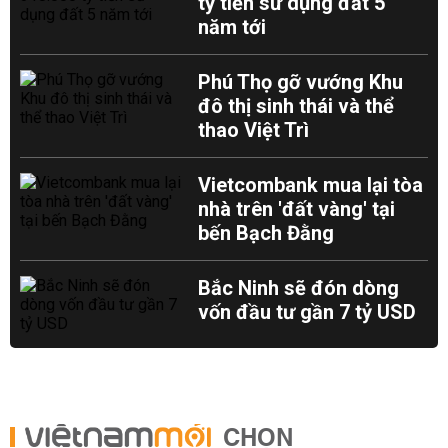
tỷ tiền sử dụng đất 5
năm tới
Phú Thọ gỡ vướng Khu
đô thị sinh thái và thể
thao Việt Trì
Vietcombank mua lại tòa
nhà trên 'đất vàng' tại
bến Bạch Đằng
Bắc Ninh sẽ đón dòng
vốn đầu tư gần 7 tỷ USD
CHỌN