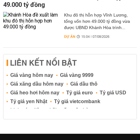
49.000 tỷ đồng
Khu đô thị hỗn hợp Vĩnh Lương,
tổng vốn hơn 49.000 tỷ đồng vừa
được UBND Khánh Hòa trình...
DỰ ÁN
15:04 | 07/08/2026
LIÊN KẾT NỔI BẬT
Giá vàng hôm nay
Giá vàng 9999
Giá xăng dầu hôm nay
Giá dầu thô
Giá heo hơi hôm nay
Tỷ giá euro
Tỷ giá USD
Tỷ giá yen Nhật
Tỷ giá vietcombank
Lịch cúp điện
Lãi suất ngân hàng
Lãi suất tiết kiệm
Lãi suất tiền gửi
Lãi suất ngân hàng Agribank
Lãi suất ngân hàng Sacombank