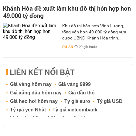
Khánh Hòa đề xuất làm khu đô thị hỗn hợp hơn
49.000 tỷ đồng
Khu đô thị hỗn hợp Vĩnh Lương,
tổng vốn hơn 49.000 tỷ đồng vừa
được UBND Khánh Hòa trình...
DỰ ÁN
22 giờ trước
LIÊN KẾT NỔI BẬT
Giá vàng hôm nay
Giá vàng 9999
Giá xăng dầu hôm nay
Giá dầu thô
Giá heo hơi hôm nay
Tỷ giá euro
Tỷ giá USD
Tỷ giá yen Nhật
Tỷ giá vietcombank
Lịch cúp điện
Lãi suất ngân hàng
Lãi suất tiết kiệm
Lãi suất tiền gửi
Lãi suất ngân hàng Agribank