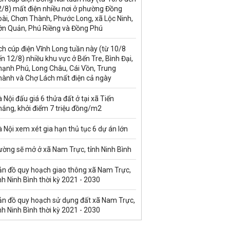
2/8) mất điện nhiều nơi ở phường Đồng
ài, Chơn Thành, Phước Long, xã Lộc Ninh,
ớn Quản, Phú Riềng và Đồng Phú
ch cúp điện Vĩnh Long tuần này (từ 10/8
n 12/8) nhiều khu vực ở Bến Tre, Bình Đại,
hạnh Phú, Long Châu, Cái Vồn, Trung
hành và Chợ Lách mất điện cả ngày
 Nội đấu giá 6 thửa đất ở tại xã Tiến
hắng, khởi điểm 7 triệu đồng/m2
 Nội xem xét gia hạn thủ tục 6 dự án lớn
ường sẽ mở ở xã Nam Trực, tỉnh Ninh Bình
ản đồ quy hoạch giao thông xã Nam Trực,
nh Ninh Bình thời kỳ 2021 - 2030
ản đồ quy hoạch sử dụng đất xã Nam Trực,
nh Ninh Bình thời kỳ 2021 - 2030