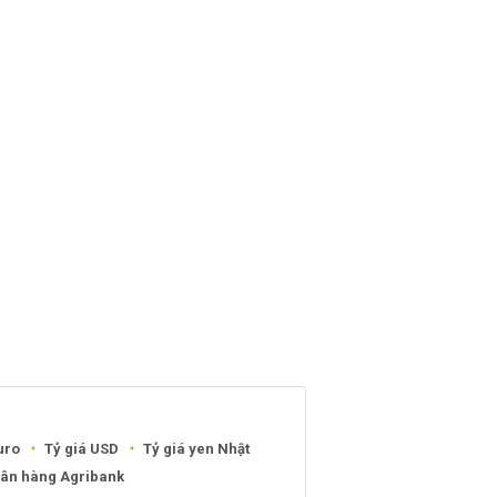
uro
Tỷ giá USD
Tỷ giá yen Nhật
gân hàng Agribank