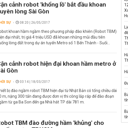
ận cảnh robot 'khổng lồ' bắt đầu khoan
1
uyên lòng Sài Gòn
Xo
H
HỜI SỰ
08:20 | 26/05/2017
Lị
obot khoan hầm ngầm theo phương pháp đào khiên (Robot TBM)
đế
iện đại nhất, trị giá 4 triệu USD đã khoan những mũi đầu tiên
T
uống lòng đất trong dự án tuyến Metro số 1 Bến Thành - Suối...
T
Hà
T
ận cảnh robot hiện đại khoan hầm metro ở
ài Gòn
Hà
HỜI SỰ
03:14 | 18/03/2017
Đ
hiết bị đào ngầm robot TBM hiện đại từ Nhật Bản có tổng chiều dài
B
0 m, nặng 300 tấn đang được đơn vị thi công lắp ráp để đào đoạn
tỉ
gầm từ ga Ba Son đến ga Nhà hát TP dài 781 m.
B
tỉ
obot TBM đào đường hầm 'khủng' cho