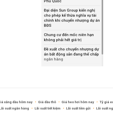
Phú Quốc
Đại diện Sun Group kiến nghị
cho phép kế thừa nghĩa vụ tài
chính khi chuyển nhượng dự án
BĐS
Chung cư đến mốc niên hạn
không phải hết giá trị
Đề xuất cho chuyển nhượng dự
án bất động sản đang thế chấp
ngân hàng
Khánh Hòa đề xuất làm khu đô
thị hỗn hợp hơn 49.000 tỷ đồng
iá xăng dầu hôm nay
Giá dầu thô
Giá heo hơi hôm nay
Tỷ giá e
Lãi suất ngân hàng
Lãi suất tiết kiệm
Lãi suất tiền gửi
Lãi suất n