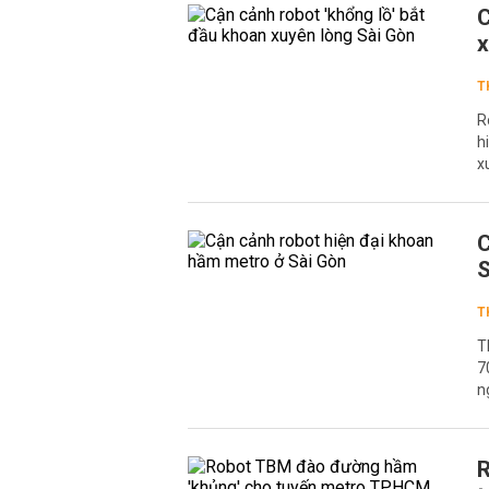
C
x
T
R
h
x
C
S
T
T
7
n
R