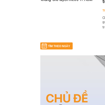
t
T
C
t
t
TÌM THEO NGÀY