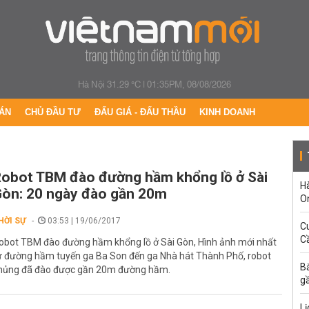
Hà Nội 31.29 °C
|
01:35PM, 08/08/2026
ÁN
CHỦ ĐẦU TƯ
ĐẤU GIÁ - ĐẤU THẦU
KINH DOANH
obot TBM đào đường hầm khổng lồ ở Sài
H
òn: 20 ngày đào gần 20m
O
HỜI SỰ
03:53 | 19/06/2017
C
Cầ
obot TBM đào đường hầm khổng lồ ở Sài Gòn, Hình ảnh mới nhất
ừ đường hầm tuyến ga Ba Son đến ga Nhà hát Thành Phố, robot
B
hủng đã đào được gần 20m đường hầm.
g
Lị