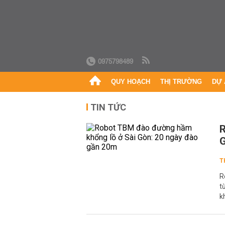
0975798489
QUY HOẠCH
THỊ TRƯỜNG
DỰ 
TIN TỨC
R
G
T
R
t
k