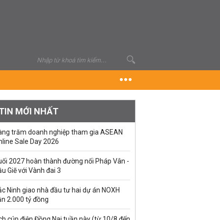
TIN MỚI NHẤT
àng trăm doanh nghiệp tham gia ASEAN
nline Sale Day 2026
uối 2027 hoàn thành đường nối Pháp Vân -
u Giẽ với Vành đai 3
ắc Ninh giao nhà đầu tư hai dự án NOXH
ần 2.000 tỷ đồng
ch cúp điện Đồng Nai tuần này (từ 10/8 đến