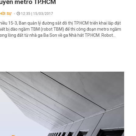
uyến metro TP.HCM
HỜI SỰ
12:35 | 15/03/2017
hiều 15-3, Ban quản lý đường sắt đô thị TP.HCM triển khai lắp đặt
hiết bị đào ngầm TBM (robot TBM) để thi công đoạn metro ngầm
rong lòng đất từ nhà ga Ba Son về ga Nhà hát TP.HCM. Robot...