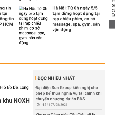
ng tin
Hà Nội: Từ 0h ngày 5/5
 tại
tạm dừng hoạt động tại
ông tin
rạp chiếu phim, cơ sở
TP HCM
massage, spa, gym, sân
vận động
ĐỌC NHIỀU NHẤT
Đại diện Sun Group kiến nghị cho
phép kế thừa nghĩa vụ tài chính khi
chuyển nhượng dự án BĐS
àm khu NOXH
14:54 | 07/08/2026
Khu vực Công viên Cầu Giấy sẽ là