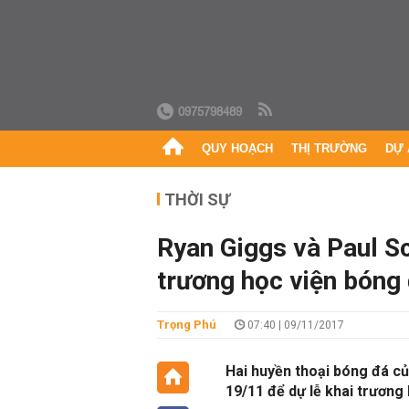
0975798489
QUY HOẠCH
THỊ TRƯỜNG
DỰ 
THỜI SỰ
Ryan Giggs và Paul S
trương học viện bóng
Trọng Phú
07:40 | 09/11/2017
Hai huyền thoại bóng đá c
19/11 để dự lễ khai trương