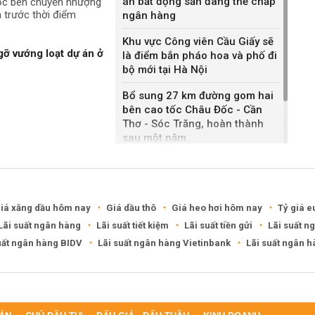
án bất động sản đang thế chấp
uộc bên chuyển nhượng
h trước thời điểm
ngân hàng
Khu vực Công viên Cầu Giấy sẽ
gỡ vướng loạt dự án ở
là điểm bắn pháo hoa và phố đi
bộ mới tại Hà Nội
Bổ sung 27 km đường gom hai
bên cao tốc Châu Đốc - Cần
Thơ - Sóc Trăng, hoàn thành
sau một năm
Khánh Hòa đề xuất làm khu đô
thị hỗn hợp hơn 49.000 tỷ đồng
iá xăng dầu hôm nay
Giá dầu thô
Giá heo hơi hôm nay
Tỷ giá e
Lãi suất ngân hàng
Lãi suất tiết kiệm
Lãi suất tiền gửi
Lãi suất n
uất ngân hàng BIDV
Lãi suất ngân hàng Vietinbank
Lãi suất ngân 