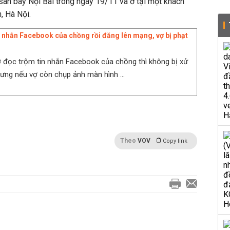
sân bay Nội Bài trong ngày 19/11 và ở tại một khách
, Hà Nội.
 nhắn Facebook của chồng rồi đăng lên mạng, vợ bị phạt
 đọc trộm tin nhắn Facebook của chồng thì không bị xử
hưng nếu vợ còn chụp ảnh màn hình ...
Theo
VOV
Copy link