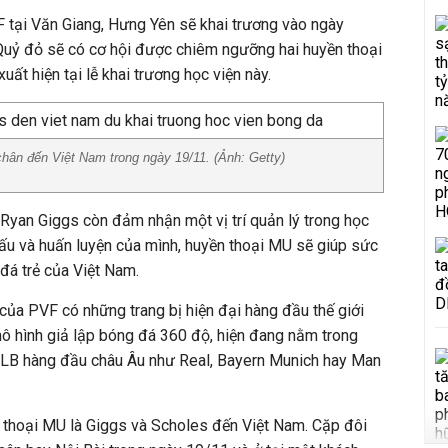
 tại Văn Giang, Hưng Yên sẽ khai trương vào ngày
uỷ đỏ sẽ có cơ hội được chiêm ngưỡng hai huyền thoại
ất hiện tại lễ khai trương học viện này.
chân đến Việt Nam trong ngày 19/11. (Ảnh: Getty)
, Ryan Giggs còn đảm nhận một vị trí quản lý trong học
 đấu và huấn luyện của mình, huyền thoại MU sẽ giúp sức
á trẻ của Việt Nam.
 của PVF có những trang bị hiện đại hàng đầu thế giới
mô hình giả lập bóng đá 360 độ, hiện đang nằm trong
 CLB hàng đầu châu Âu như Real, Bayern Munich hay Man
ền thoại MU là Giggs và Scholes đến Việt Nam. Cặp đôi