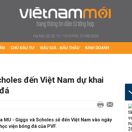
Hà Nội 25.02 °C
|
10:07PM, 07/08/2026
ÁN
CHỦ ĐẦU TƯ
ĐẤU GIÁ - ĐẤU THẦU
KINH DOANH
choles đến Việt Nam dự khai
 đá
ủa MU - Giggs và Scholes sẽ đến Việt Nam vào ngày
 học viện bóng đá của PVF.