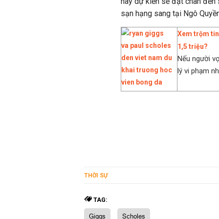
này dự kiến sẽ đặt chân đến 
sạn hạng sang tại Ngô Quyền
Xem trộm tin
1,5 triệu?
Nếu người vợ
lý vi phạm n
THỜI SỰ
TAG:
Giggs
Scholes