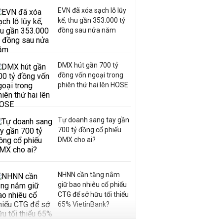
EVN đã xóa sạch lỗ lũy
kế, thu gần 353.000 tỷ
đồng sau nửa năm
DMX hút gần 700 tỷ
đồng vốn ngoại trong
phiên thứ hai lên HOSE
Tự doanh sang tay gần
700 tỷ đồng cổ phiếu
DMX cho ai?
NHNN cần tăng nắm
giữ bao nhiêu cổ phiếu
CTG để sở hữu tối thiểu
65% VietinBank?