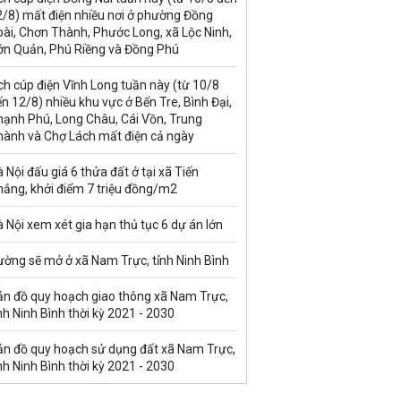
2/8) mất điện nhiều nơi ở phường Đồng
ài, Chơn Thành, Phước Long, xã Lộc Ninh,
ớn Quản, Phú Riềng và Đồng Phú
ch cúp điện Vĩnh Long tuần này (từ 10/8
n 12/8) nhiều khu vực ở Bến Tre, Bình Đại,
hạnh Phú, Long Châu, Cái Vồn, Trung
hành và Chợ Lách mất điện cả ngày
 Nội đấu giá 6 thửa đất ở tại xã Tiến
hắng, khởi điểm 7 triệu đồng/m2
 Nội xem xét gia hạn thủ tục 6 dự án lớn
ường sẽ mở ở xã Nam Trực, tỉnh Ninh Bình
ản đồ quy hoạch giao thông xã Nam Trực,
nh Ninh Bình thời kỳ 2021 - 2030
ản đồ quy hoạch sử dụng đất xã Nam Trực,
nh Ninh Bình thời kỳ 2021 - 2030