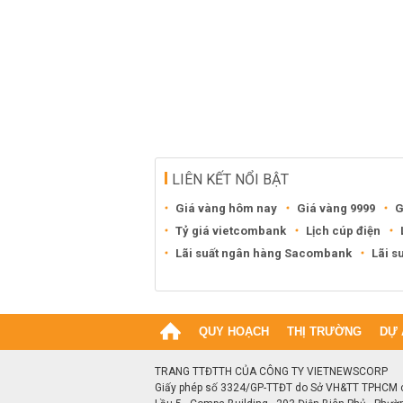
LIÊN KẾT NỔI BẬT
Giá vàng hôm nay
Giá vàng 9999
G
Tỷ giá vietcombank
Lịch cúp điện
Lãi suất ngân hàng Sacombank
Lãi s
QUY HOẠCH
THỊ TRƯỜNG
DỰ 
TRANG TTĐTTH CỦA CÔNG TY VIETNEWSCORP
Giấy phép số 3324/GP-TTĐT do Sở VH&TT TPHCM 