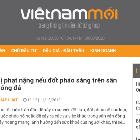
Hà Nội 29.38 °C
|
04:14PM, 08/08/2026
ÁN
CHỦ ĐẦU TƯ
ĐẤU GIÁ - ĐẤU THẦU
KINH DOANH
ị phạt nặng nếu đốt pháo sáng trên sân
H
bóng đá
O
HÁP LUẬT
11:12 | 11/12/2018
C
Cầ
an tổ chức trận đấu để xảy ra sự việc đốt lửa, đốt pháo nổ các loại,
huốc pháo nổ hoặc để xảy ra các sự việc khác trong sân vận động
B
ây hoang mang, ảnh hưởng đến sức khoẻ của người khác, thì sẽ...
g
Lị