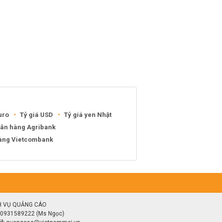
uro
Tỷ giá USD
Tỷ giá yen Nhật
gân hàng Agribank
hàng Vietcombank
H VỤ QUẢNG CÁO
0931589222 (Ms Ngọc)