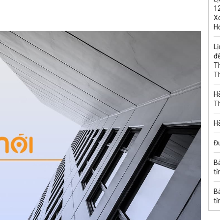
1
Xo
H
Lị
đế
T
T
Hà
T
Hà
Đ
B
tỉ
B
tỉ