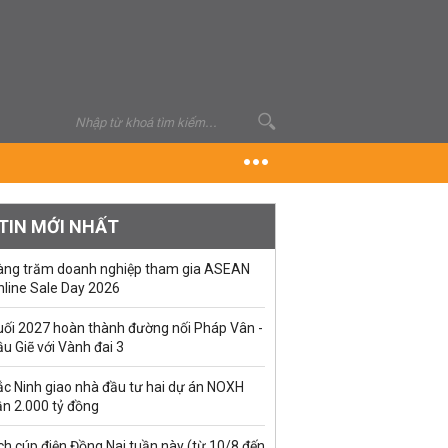
TIN MỚI NHẤT
àng trăm doanh nghiệp tham gia ASEAN
nline Sale Day 2026
uối 2027 hoàn thành đường nối Pháp Vân -
u Giẽ với Vành đai 3
ắc Ninh giao nhà đầu tư hai dự án NOXH
ần 2.000 tỷ đồng
ch cúp điện Đồng Nai tuần này (từ 10/8 đến