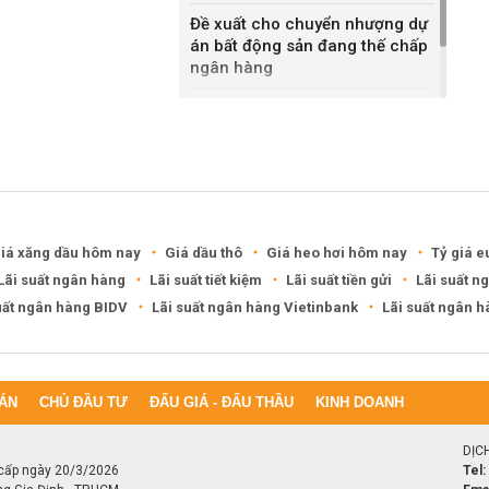
Đề xuất cho chuyển nhượng dự
án bất động sản đang thế chấp
ngân hàng
Khánh Hòa đề xuất làm khu đô
thị hỗn hợp hơn 49.000 tỷ đồng
iá xăng dầu hôm nay
Giá dầu thô
Giá heo hơi hôm nay
Tỷ giá e
Lãi suất ngân hàng
Lãi suất tiết kiệm
Lãi suất tiền gửi
Lãi suất n
uất ngân hàng BIDV
Lãi suất ngân hàng Vietinbank
Lãi suất ngân 
ÁN
CHỦ ĐẦU TƯ
ĐẤU GIÁ - ĐẤU THẦU
KINH DOANH
DỊC
cấp ngày 20/3/2026
Tel: