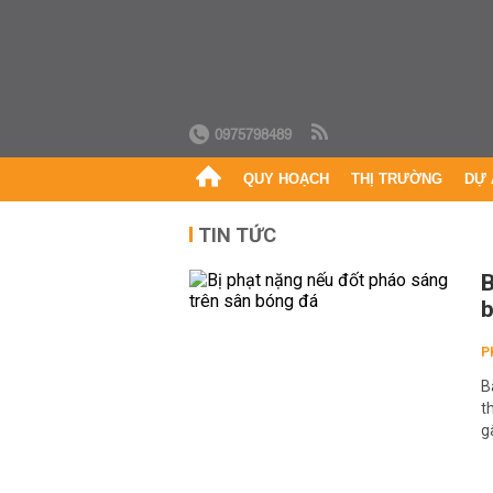
0975798489
QUY HOẠCH
THỊ TRƯỜNG
DỰ 
TIN TỨC
B
P
B
t
g