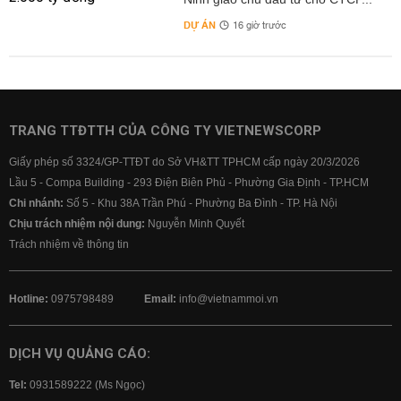
DỰ ÁN
16 giờ trước
TRANG TTĐTTH CỦA CÔNG TY VIETNEWSCORP
Giấy phép số 3324/GP-TTĐT do Sở VH&TT TPHCM cấp ngày 20/3/2026
Lầu 5 - Compa Building - 293 Điện Biên Phủ - Phường Gia Định - TP.HCM
Chi nhánh:
Số 5 - Khu 38A Trần Phú - Phường Ba Đình - TP. Hà Nội
Chịu trách nhiệm nội dung:
Nguyễn Minh Quyết
Trách nhiệm về thông tin
Hotline:
0975798489
Email:
info@vietnammoi.vn
DỊCH VỤ QUẢNG CÁO:
Tel:
0931589222 (Ms Ngọc)