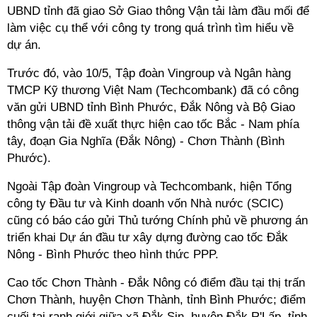
UBND tỉnh đã giao Sở Giao thông Vận tải làm đầu mối để
làm việc cụ thể với công ty trong quá trình tìm hiểu về
dự án.
Trước đó, vào 10/5, Tập đoàn Vingroup và Ngân hàng
TMCP Kỹ thương Việt Nam (Techcombank) đã có công
văn gửi UBND tỉnh Bình Phước, Đắk Nông và Bộ Giao
thông vận tải đề xuất thực hiện cao tốc Bắc - Nam phía
tây, đoạn Gia Nghĩa (Đắk Nông) - Chơn Thành (Bình
Phước).
Ngoài Tập đoàn Vingroup và Techcombank, hiện Tổng
công ty Đầu tư và Kinh doanh vốn Nhà nước (SCIC)
cũng có báo cáo gửi Thủ tướng Chính phủ về phương án
triển khai Dự án đầu tư xây dựng đường cao tốc Đắk
Nông - Bình Phước theo hình thức PPP.
Cao tốc Chơn Thành - Đắk Nông có điểm đầu tại thị trấn
Chơn Thành, huyện Chơn Thành, tỉnh Bình Phước; điểm
cuối tại ranh giới giữa xã Đắk Sin, huyện Đắk R'Lấp, tỉnh