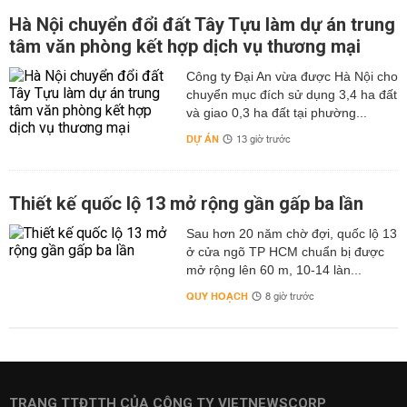
Hà Nội chuyển đổi đất Tây Tựu làm dự án trung
tâm văn phòng kết hợp dịch vụ thương mại
Công ty Đại An vừa được Hà Nội cho
chuyển mục đích sử dụng 3,4 ha đất
và giao 0,3 ha đất tại phường...
DỰ ÁN
13 giờ trước
Thiết kế quốc lộ 13 mở rộng gần gấp ba lần
Sau hơn 20 năm chờ đợi, quốc lộ 13
ở cửa ngõ TP HCM chuẩn bị được
mở rộng lên 60 m, 10-14 làn...
QUY HOẠCH
8 giờ trước
TRANG TTĐTTH CỦA CÔNG TY VIETNEWSCORP