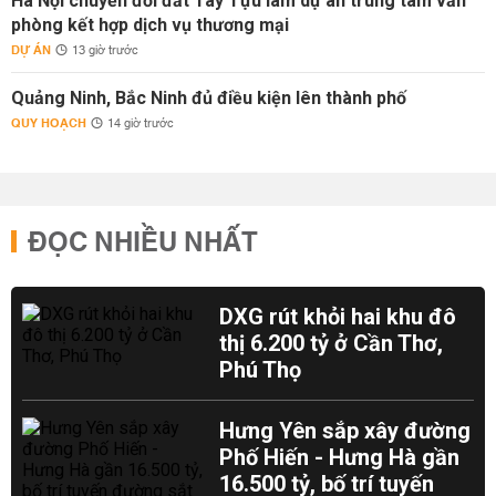
Hà Nội chuyển đổi đất Tây Tựu làm dự án trung tâm văn
phòng kết hợp dịch vụ thương mại
DỰ ÁN
13 giờ trước
Quảng Ninh, Bắc Ninh đủ điều kiện lên thành phố
QUY HOẠCH
14 giờ trước
ĐỌC NHIỀU NHẤT
DXG rút khỏi hai khu đô
thị 6.200 tỷ ở Cần Thơ,
Phú Thọ
Hưng Yên sắp xây đường
Phố Hiến - Hưng Hà gần
16.500 tỷ, bố trí tuyến