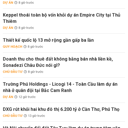
DỰ ÁN
8 giờ trước
Keppel thoái toàn bộ vốn khỏi dự án Empire City tại Thủ
Thiêm
DỰ ÁN
8 giờ trước
Thiết kế quốc lộ 13 mở rộng gần gấp ba lần
QUY HOẠCH
8 giờ trước
Doanh thu cho thuê đất không bằng bán nhà liền kề,
Sonadezi Châu Đức nói gì?
CHỦ ĐẦU TƯ
8 giờ trước
Trường Phú Holdings - Licogi 14 - Toàn Cầu làm dự án
nhà ở quân đội tại Bắc Cam Ranh
DỰ ÁN
12 giờ trước
DXG rút khỏi hai khu đô thị 6.200 tỷ ở Cần Thơ, Phú Thọ
CHỦ ĐẦU TƯ
13 giờ trước