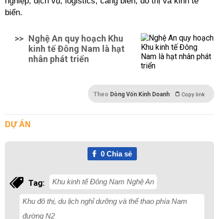
nghiệp, dịch vụ, logistics, cảng biển, đô thị và kinh tế
biển.
>>
Nghệ An quy hoạch Khu
kinh tế Đông Nam là hạt
nhân phát triển
Theo
Dòng Vốn Kinh Doanh
Copy link
DỰ ÁN
0
Chia sẻ
Khu kinh tế Đông Nam Nghệ An
Tag:
Khu đô thị, du lịch nghỉ dưỡng và thể thao phía Nam
đường N2