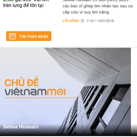
các bác sĩ ghép tim nhân tạo sau ca
cấp cứu vì suy tim nặng.
LỐI SỐNG
11:01 | 14/01/2018
TÌM THEO NGÀY
Selwa Hussain