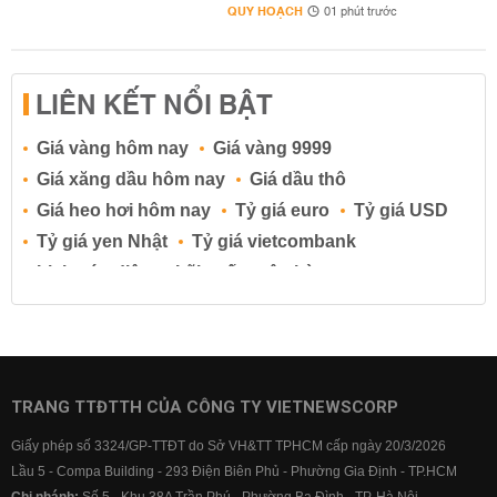
QUY HOẠCH
01 phút trước
LIÊN KẾT NỔI BẬT
Giá vàng hôm nay
Giá vàng 9999
Giá xăng dầu hôm nay
Giá dầu thô
Giá heo hơi hôm nay
Tỷ giá euro
Tỷ giá USD
Tỷ giá yen Nhật
Tỷ giá vietcombank
Lịch cúp điện
Lãi suất ngân hàng
Lãi suất tiết kiệm
Lãi suất tiền gửi
Lãi suất ngân hàng Agribank
Lãi suất ngân hàng Sacombank
Lãi suất ngân hàng BIDV
TRANG TTĐTTH CỦA CÔNG TY VIETNEWSCORP
Lãi suất ngân hàng Vietinbank
Giấy phép số 3324/GP-TTĐT do Sở VH&TT TPHCM cấp ngày 20/3/2026
Lãi suất ngân hàng Vietcombank
Lầu 5 - Compa Building - 293 Điện Biên Phủ - Phường Gia Định - TP.HCM