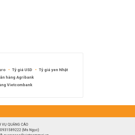
uro
Tỷ giá USD
Tỷ giá yen Nhật
gân hàng Agribank
hàng Vietcombank
H VỤ QUẢNG CÁO
0931589222 (Ms Ngọc)