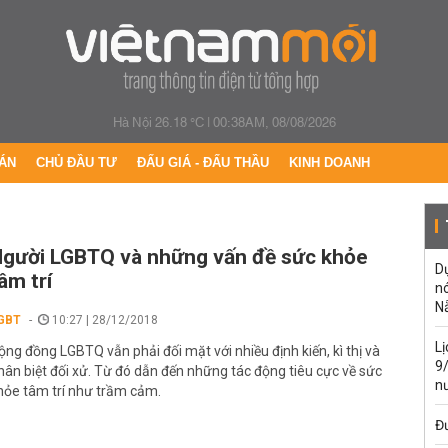
Hà Nội 26.18 °C
|
00:38AM, 08/08/2026
ÁN
CHỦ ĐẦU TƯ
ĐẤU GIÁ - ĐẤU THẦU
KINH DOANH
gười LGBTQ và những vấn đề sức khỏe
Dự
âm trí
n
N
GBT
10:27 | 28/12/2018
L
ộng đồng LGBTQ vẫn phải đối mặt với nhiều định kiến, kì thị và
9
hân biệt đối xử. Từ đó dẫn đến những tác động tiêu cực về sức
n
hỏe tâm trí như trầm cảm.
Đư