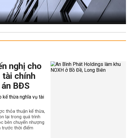
ến nghị cho
 tài chính
 án BĐS
ợc thỏa thuận kế thừa,
n lại trong quá trình
uộc bên chuyển nhượng
h trước thời điểm