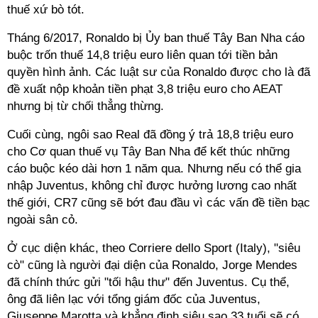
thuế xứ bò tót.
Tháng 6/2017, Ronaldo bị Ủy ban thuế Tây Ban Nha cáo
buộc trốn thuế 14,8 triệu euro liên quan tới tiền bản
quyền hình ảnh. Các luật sư của Ronaldo được cho là đã
đề xuất nộp khoản tiền phạt 3,8 triệu euro cho AEAT
nhưng bị từ chối thẳng thừng.
Cuối cùng, ngôi sao Real đã đồng ý trả 18,8 triệu euro
cho Cơ quan thuế vụ Tây Ban Nha để kết thúc những
cáo buộc kéo dài hơn 1 năm qua. Nhưng nếu có thể gia
nhập Juventus, không chỉ được hưởng lương cao nhất
thế giới, CR7 cũng sẽ bớt đau đầu vì các vấn đề tiền bạc
ngoài sân cỏ.
Ở cục diện khác, theo Corriere dello Sport (Italy), "siêu
cò" cũng là người đại diện của Ronaldo, Jorge Mendes
đã chính thức gửi "tối hậu thư" đến Juventus. Cụ thể,
ông đã liên lạc với tổng giám đốc của Juventus,
Giuseppe Marotta và khẳng định siêu sao 33 tuổi sẽ có