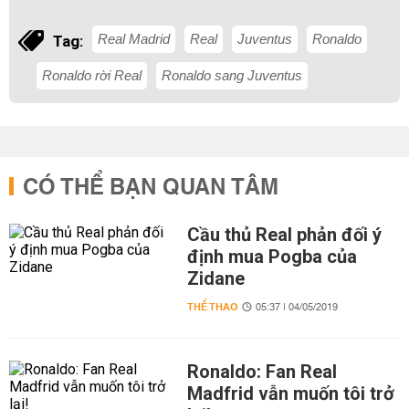
Real Madrid
Real
Juventus
Ronaldo
Tag:
Ronaldo rời Real
Ronaldo sang Juventus
CÓ THỂ BẠN QUAN TÂM
Cầu thủ Real phản đối ý
định mua Pogba của
Zidane
THỂ THAO
05:37 | 04/05/2019
Ronaldo: Fan Real
Madfrid vẫn muốn tôi trở