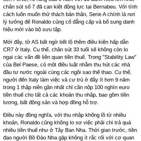
chân sút số 7 đã cạn kiệt động lực tại Bernabeu. Với tính
cách luôn muốn thử thách bản thân, Serie A chính là nơi
lý tưởng để Ronaldo củng cố đẳng cấp và bổ sung danh
hiệu mới vào bộ sưu tập.
Mới đây, tờ AS bất ngờ tiết lộ thêm điều kiện hấp dẫn
CR7 ở Italy. Cụ thể, chân sút 33 tuổi sẽ không còn lo
ngại các vấn đề liên quan tiền thuế. Trong "Stability Law"
của Bel Paese, có một điều luật nhằm thu hút các nhà
đầu tư nước ngoài cùng các ngôi sao thể thao. Cụ thể,
người đến Italy làm việc và cư trú ở đây ít hơn 9 năm
trong 1 thập niên gần nhất chỉ cần nộp 100 nghìn euro
tiền thuế cho tất cả các khoản thu nhập, bao gồm tiền
lương, bất động sản và hợp đồng hỗ trợ.
Điều này đồng nghĩa, với thu nhập khổng lồ từ nhiều
khoản, Ronaldo cũng không lo sợ việc phải chi trả quá
nhiều tiền thuế như ở Tây Ban Nha. Thời gian trước, tiền
đạo người Bồ Đào Nha gặp không ít rắc rối với cơ quan