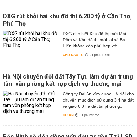
DXG rút khỏi hai khu đô thị 6.200 tỷ ở Cần Thơ,
Phú Thọ
DXG cho biết Khu đô thị mới Mái
Dầm và Khu đô thị mới tại xã Bá
Hiến không còn phù hợp với...
CHỦ ĐẦU TƯ
01 phút trước
Hà Nội chuyển đổi đất Tây Tựu làm dự án trung
tâm văn phòng kết hợp dịch vụ thương mại
Công ty Đại An vừa được Hà Nội cho
chuyển mục đích sử dụng 3,4 ha đất
và giao 0,3 ha đất tại phường...
DỰ ÁN
01 phút trước
Bắc Ninh sẽ đón dòng vốn đầu tư gần 7 tỷ USD