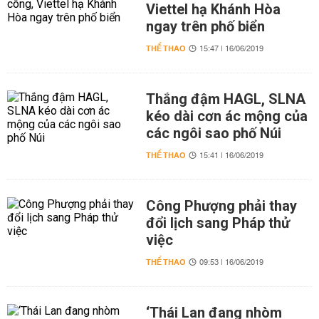
Viettel hạ Khánh Hòa
ngay trên phố biển
THỂ THAO
15:47 | 16/06/2019
Thắng đậm HAGL, SLNA
kéo dài cơn ác mộng của
các ngôi sao phố Núi
THỂ THAO
15:41 | 16/06/2019
Công Phượng phải thay
đổi lịch sang Pháp thử
việc
THỂ THAO
09:53 | 16/06/2019
‘Thái Lan đang nhòm