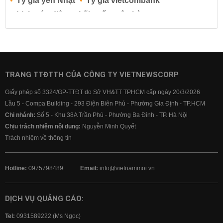
Tỷ giá yen Nhật
Tỷ giá vietcombank
Lịch cúp điện
Lãi suất ngân hàng
Lãi suất tiết kiệm
Lãi suất tiền gửi
Lãi suất ngân hàng Agribank
Lãi suất ngân hàng Sacombank
Lãi suất ngân hàng BIDV
TRANG TTĐTTH CỦA CÔNG TY VIETNEWSCORP
Lãi suất ngân hàng Vietinbank
Giấy phép số 3324/GP-TTĐT do Sở VH&TT TPHCM cấp ngày 20/3/2026
Lãi suất ngân hàng Vietcombank
Lầu 5 - Compa Building - 293 Điện Biên Phủ - Phường Gia Định - TP.HCM
Chi nhánh:
Số 5 - Khu 38A Trần Phú - Phường Ba Đình - TP. Hà Nội
Chịu trách nhiệm nội dung:
Nguyễn Minh Quyết
Trách nhiệm về thông tin
Hotline:
0975798489
Email:
info@vietnammoi.vn
DỊCH VỤ QUẢNG CÁO:
Tel:
0931589222 (Ms Ngọc)