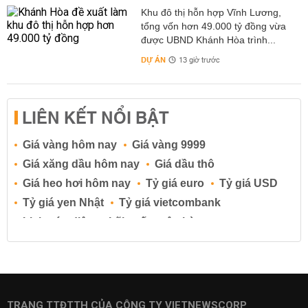
Khu đô thị hỗn hợp Vĩnh Lương,
tổng vốn hơn 49.000 tỷ đồng vừa
được UBND Khánh Hòa trình...
DỰ ÁN
13 giờ trước
LIÊN KẾT NỔI BẬT
Giá vàng hôm nay
Giá vàng 9999
Giá xăng dầu hôm nay
Giá dầu thô
Giá heo hơi hôm nay
Tỷ giá euro
Tỷ giá USD
Tỷ giá yen Nhật
Tỷ giá vietcombank
Lịch cúp điện
Lãi suất ngân hàng
Lãi suất tiết kiệm
Lãi suất tiền gửi
Lãi suất ngân hàng Agribank
Lãi suất ngân hàng Sacombank
Lãi suất ngân hàng BIDV
TRANG TTĐTTH CỦA CÔNG TY VIETNEWSCORP