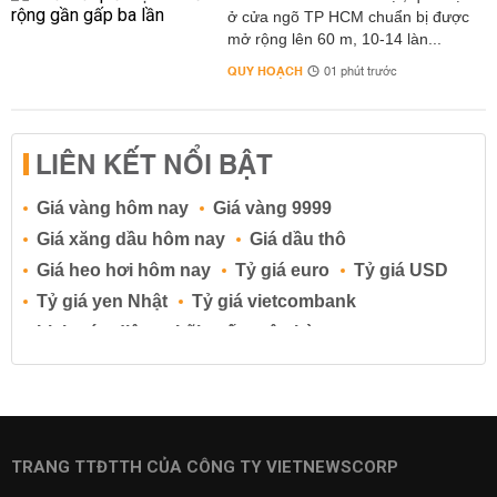
ở cửa ngõ TP HCM chuẩn bị được
mở rộng lên 60 m, 10-14 làn...
QUY HOẠCH
01 phút trước
LIÊN KẾT NỔI BẬT
Giá vàng hôm nay
Giá vàng 9999
Giá xăng dầu hôm nay
Giá dầu thô
Giá heo hơi hôm nay
Tỷ giá euro
Tỷ giá USD
Tỷ giá yen Nhật
Tỷ giá vietcombank
Lịch cúp điện
Lãi suất ngân hàng
Lãi suất tiết kiệm
Lãi suất tiền gửi
Lãi suất ngân hàng Agribank
Lãi suất ngân hàng Sacombank
Lãi suất ngân hàng BIDV
TRANG TTĐTTH CỦA CÔNG TY VIETNEWSCORP
Lãi suất ngân hàng Vietinbank