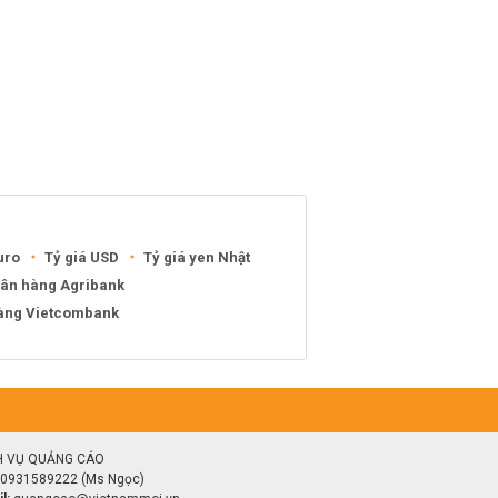
uro
Tỷ giá USD
Tỷ giá yen Nhật
gân hàng Agribank
hàng Vietcombank
H VỤ QUẢNG CÁO
0931589222 (Ms Ngọc)