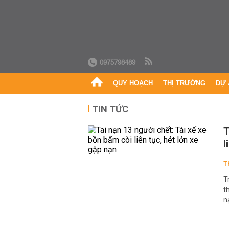
0975798489
QUY HOẠCH
THỊ TRƯỜNG
DỰ 
TIN TỨC
T
l
T
T
t
n