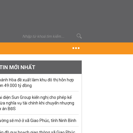
TIN MỚI NHẤT
hánh Hòa đề xuất làm khu đô thị hỗn hợp
ơn 49.000 tỷ đồng
i diện Sun Group kiến nghị cho phép kế
ừa nghĩa vụ tài chính khi chuyển nhượng
ự án BĐS
ờng sẽ mở ở xã Giao Phúc, tỉnh Ninh Bình
ản đồ quy hoạch giao thông xã Giao Phúc,