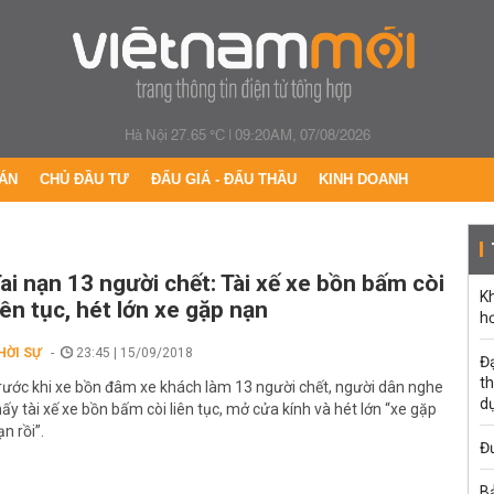
Hà Nội 27.65 °C
|
09:20AM, 07/08/2026
ÁN
CHỦ ĐẦU TƯ
ĐẤU GIÁ - ĐẤU THẦU
KINH DOANH
ai nạn 13 người chết: Tài xế xe bồn bấm còi
K
iên tục, hét lớn xe gặp nạn
h
HỜI SỰ
23:45 | 15/09/2018
Đạ
th
rước khi xe bồn đâm xe khách làm 13 người chết, người dân nghe
d
hấy tài xế xe bồn bấm còi liên tục, mở cửa kính và hét lớn “xe gặp
ạn rồi”.
Đư
B