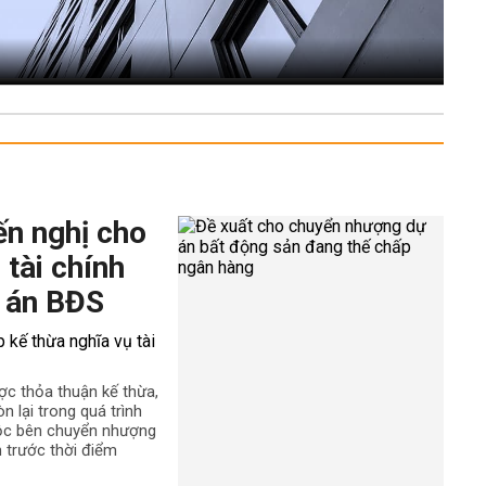
ến nghị cho
 tài chính
 án BĐS
ợc thỏa thuận kế thừa,
n lại trong quá trình
uộc bên chuyển nhượng
h trước thời điểm