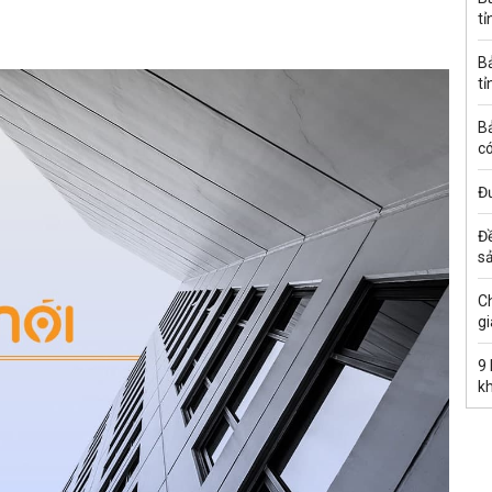
tỉ
B
tỉ
B
có
Đư
Đ
s
C
gi
9
k