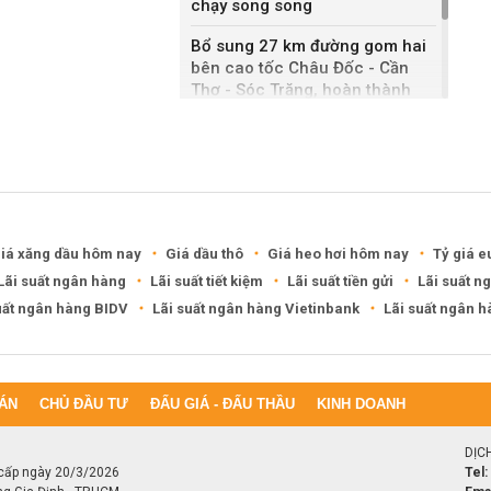
chạy song song
Bổ sung 27 km đường gom hai
bên cao tốc Châu Đốc - Cần
Thơ - Sóc Trăng, hoàn thành
sau một năm
Khánh Hòa đề xuất làm khu đô
thị hỗn hợp hơn 49.000 tỷ đồng
iá xăng dầu hôm nay
Giá dầu thô
Giá heo hơi hôm nay
Tỷ giá e
Lãi suất ngân hàng
Lãi suất tiết kiệm
Lãi suất tiền gửi
Lãi suất n
uất ngân hàng BIDV
Lãi suất ngân hàng Vietinbank
Lãi suất ngân 
ÁN
CHỦ ĐẦU TƯ
ĐẤU GIÁ - ĐẤU THẦU
KINH DOANH
DỊC
cấp ngày 20/3/2026
Tel: