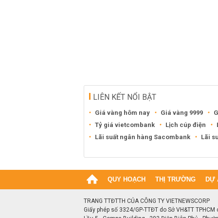
LIÊN KẾT NỔI BẬT
Giá vàng hôm nay
Giá vàng 9999
G
Tỷ giá vietcombank
Lịch cúp điện
Lãi suất ngân hàng Sacombank
Lãi s
QUY HOẠCH
THỊ TRƯỜNG
DỰ 
TRANG TTĐTTH CỦA CÔNG TY VIETNEWSCORP
Giấy phép số 3324/GP-TTĐT do Sở VH&TT TPHCM 