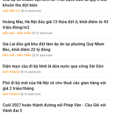
khoản thu đột biến
CHỦ ĐẦU TƯ
01 phút trước
Hoàng Mai, Hà Nội đấu giá 13 thửa đất ở, khởi điểm từ 43
triệu đồng/m2
ĐẤU GIÁ - ĐẤU THẦU
01 phút trước
Gia Lai đấu giá khu đất làm dự án tại phường Quy Nhơn
Bắc, khởi điểm 23 tỷ đồng
ĐẤU GIÁ - ĐẤU THẦU
01 phút trước
Diện mạo cầu đi bộ hình lá dừa nước qua sông Sài Gòn
QUY HOẠCH
01 phút trước
Phố đi bộ mới của Hà Nội sẽ cho thuê các gian hàng với
giá 2 triệu/tháng
QUY HOẠCH
01 phút trước
Cuối 2027 hoàn thành đường nối Pháp Vân - Cầu Giẽ với
Vành đai 3