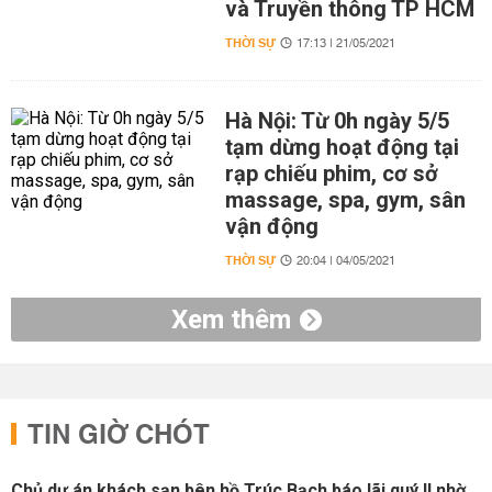
và Truyền thông TP HCM
THỜI SỰ
17:13 | 21/05/2021
Hà Nội: Từ 0h ngày 5/5
tạm dừng hoạt động tại
rạp chiếu phim, cơ sở
massage, spa, gym, sân
vận động
THỜI SỰ
20:04 | 04/05/2021
Xem thêm
TIN GIỜ CHÓT
Chủ dự án khách sạn bên hồ Trúc Bạch báo lãi quý II nhờ