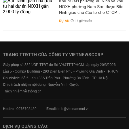
Khu NOXH phường Vũ Ninh và khu
NOXH phường Nam Sơn được Bắc
Ninh giao chủ đầu tư cho CTCP...
DỰ ÁN
14 giờ trước
TRANG TTĐTTH CỦA CÔNG TY VIETNEWSCORP
Giấy phép số 3324/GP-TTĐT do Sở VH&TT TPHCM cấp ngày 20/3/2026
Lầu 5 - Compa Building - 293 Điện Biên Phủ - Phường Gia Định - TP.HCM
Chi nhánh:
Số 5 - Khu 38A Trần Phú - Phường Ba Đình - TP. Hà Nội
Chịu trách nhiệm nội dung:
Nguyễn Minh Quyết
Trách nhiệm về thông tin
Hotline:
0975798489
Email:
info@vietnammoi.vn
DỊCH VỤ QUẢNG CÁO: