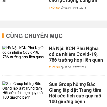
cho lực lượng công an
THỜI SỰ
03:01 | 01/11/2018
CÙNG CHUYÊN MỤC
Hà Nội: KCN Phú Nghĩa
có ca nhiễm Covid-19,
786 trường hợp liên quan
THỜI SỰ
22:30 | 27/07/2021
Sun Group hỗ trợ Bắc
Giang lắp đặt Trung tâm
Hồi sức tích cực quy mô
100 giường bệnh