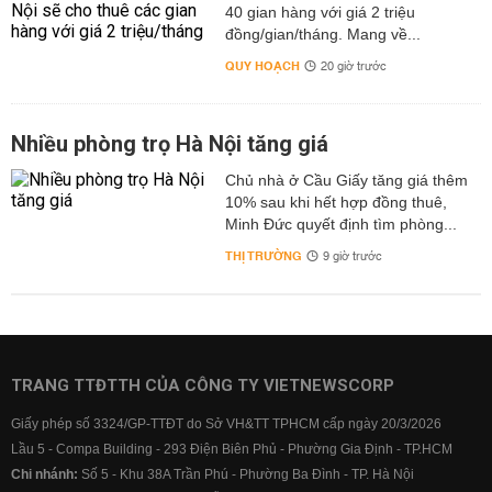
40 gian hàng với giá 2 triệu
đồng/gian/tháng. Mang về...
QUY HOẠCH
20 giờ trước
Nhiều phòng trọ Hà Nội tăng giá
Chủ nhà ở Cầu Giấy tăng giá thêm
10% sau khi hết hợp đồng thuê,
Minh Đức quyết định tìm phòng...
THỊ TRƯỜNG
9 giờ trước
TRANG TTĐTTH CỦA CÔNG TY VIETNEWSCORP
Giấy phép số 3324/GP-TTĐT do Sở VH&TT TPHCM cấp ngày 20/3/2026
Lầu 5 - Compa Building - 293 Điện Biên Phủ - Phường Gia Định - TP.HCM
Chi nhánh:
Số 5 - Khu 38A Trần Phú - Phường Ba Đình - TP. Hà Nội