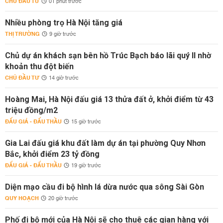
CHỦ ĐẦU TƯ
01 phút trước
Nhiều phòng trọ Hà Nội tăng giá
THỊ TRƯỜNG
9 giờ trước
Chủ dự án khách sạn bên hồ Trúc Bạch báo lãi quý II nhờ
khoản thu đột biến
CHỦ ĐẦU TƯ
14 giờ trước
Hoàng Mai, Hà Nội đấu giá 13 thửa đất ở, khởi điểm từ 43
triệu đồng/m2
ĐẤU GIÁ - ĐẤU THẦU
15 giờ trước
Gia Lai đấu giá khu đất làm dự án tại phường Quy Nhơn
Bắc, khởi điểm 23 tỷ đồng
ĐẤU GIÁ - ĐẤU THẦU
19 giờ trước
Diện mạo cầu đi bộ hình lá dừa nước qua sông Sài Gòn
QUY HOẠCH
20 giờ trước
Phố đi bộ mới của Hà Nội sẽ cho thuê các gian hàng với