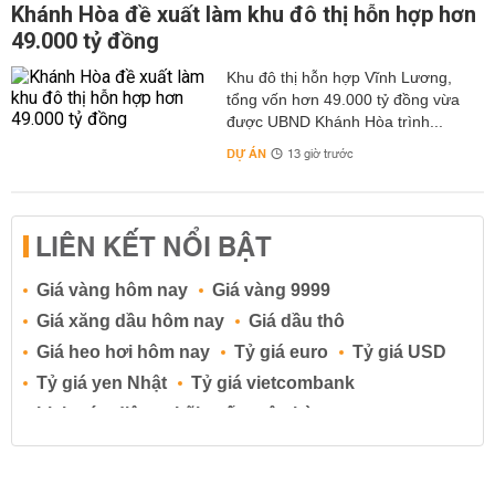
Khánh Hòa đề xuất làm khu đô thị hỗn hợp hơn
49.000 tỷ đồng
Khu đô thị hỗn hợp Vĩnh Lương,
tổng vốn hơn 49.000 tỷ đồng vừa
được UBND Khánh Hòa trình...
DỰ ÁN
13 giờ trước
LIÊN KẾT NỔI BẬT
Giá vàng hôm nay
Giá vàng 9999
Giá xăng dầu hôm nay
Giá dầu thô
Giá heo hơi hôm nay
Tỷ giá euro
Tỷ giá USD
Tỷ giá yen Nhật
Tỷ giá vietcombank
Lịch cúp điện
Lãi suất ngân hàng
Lãi suất tiết kiệm
Lãi suất tiền gửi
Lãi suất ngân hàng Agribank