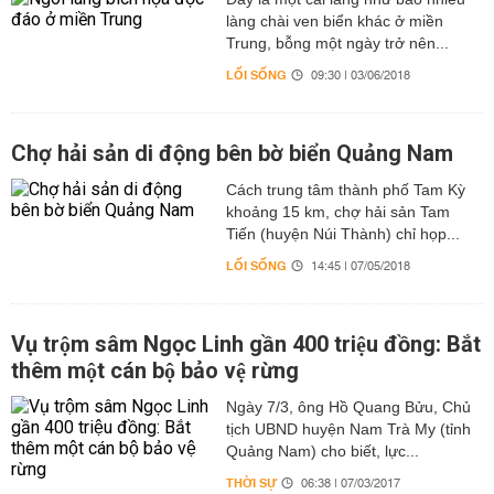
làng chài ven biển khác ở miền
Trung, bỗng một ngày trở nên...
LỐI SỐNG
09:30 | 03/06/2018
Chợ hải sản di động bên bờ biển Quảng Nam
Cách trung tâm thành phố Tam Kỳ
khoảng 15 km, chợ hải sản Tam
Tiến (huyện Núi Thành) chỉ họp...
LỐI SỐNG
14:45 | 07/05/2018
Vụ trộm sâm Ngọc Linh gần 400 triệu đồng: Bắt
thêm một cán bộ bảo vệ rừng
Ngày 7/3, ông Hồ Quang Bửu, Chủ
tịch UBND huyện Nam Trà My (tỉnh
Quảng Nam) cho biết, lực...
THỜI SỰ
06:38 | 07/03/2017