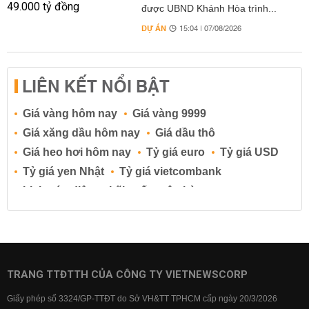
được UBND Khánh Hòa trình...
DỰ ÁN
15:04 | 07/08/2026
LIÊN KẾT NỔI BẬT
Giá vàng hôm nay
Giá vàng 9999
Giá xăng dầu hôm nay
Giá dầu thô
Giá heo hơi hôm nay
Tỷ giá euro
Tỷ giá USD
Tỷ giá yen Nhật
Tỷ giá vietcombank
Lịch cúp điện
Lãi suất ngân hàng
Lãi suất tiết kiệm
Lãi suất tiền gửi
Lãi suất ngân hàng Agribank
Lãi suất ngân hàng Sacombank
Lãi suất ngân hàng BIDV
TRANG TTĐTTH CỦA CÔNG TY VIETNEWSCORP
Lãi suất ngân hàng Vietinbank
Giấy phép số 3324/GP-TTĐT do Sở VH&TT TPHCM cấp ngày 20/3/2026
Lãi suất ngân hàng Vietcombank