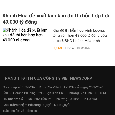
Khánh Hòa đề xuất làm khu đô thị hỗn hợp hơn
49.000 tỷ đồng
Khu đô thị hỗn hợp Vĩnh Lương,
tổng vốn hơn 49.000 tỷ đồng vừa
được UBND Khánh Hòa trình...
DỰ ÁN
15:04 | 07/08/2026
TRANG TTĐTTH CỦA CÔNG TY VIETNEWSCORP
Giấy phép số 3324/GP-TTĐT do Sở VH&TT TPHCM cấp ngày 20/3/2026
Lầu 5 - Compa Building - 293 Điện Biên Phủ - Phường Gia Định - TP.HCM
Chi nhánh:
Số 5 - Khu 38A Trần Phú - Phường Ba Đình - TP. Hà Nội
Chịu trách nhiệm nội dung:
Nguyễn Minh Quyết
Trách nhiệm về thông tin