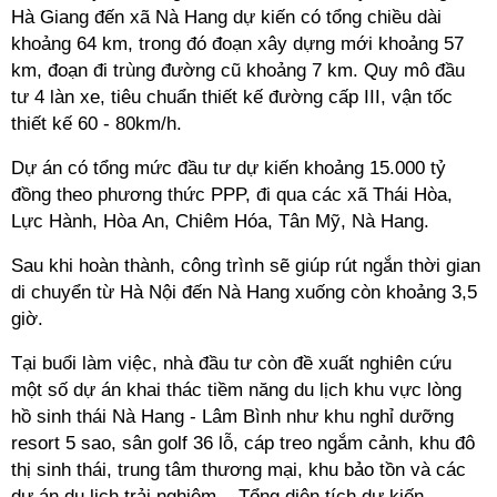
Hà Giang đến xã Nà Hang dự kiến có tổng chiều dài
khoảng 64 km, trong đó đoạn xây dựng mới khoảng 57
km, đoạn đi trùng đường cũ khoảng 7 km. Quy mô đầu
tư 4 làn xe, tiêu chuẩn thiết kế đường cấp III, vận tốc
thiết kế 60 - 80km/h.
Dự án có tổng mức đầu tư dự kiến khoảng 15.000 tỷ
đồng theo phương thức PPP, đi qua các xã Thái Hòa,
Lực Hành, Hòa An, Chiêm Hóa, Tân Mỹ, Nà Hang.
Sau khi hoàn thành, công trình sẽ giúp rút ngắn thời gian
di chuyển từ Hà Nội đến Nà Hang xuống còn khoảng 3,5
giờ.
Tại buổi làm việc, nhà đầu tư còn đề xuất nghiên cứu
một số dự án khai thác tiềm năng du lịch khu vực lòng
hồ sinh thái Nà Hang - Lâm Bình như khu nghỉ dưỡng
resort 5 sao, sân golf 36 lỗ, cáp treo ngắm cảnh, khu đô
thị sinh thái, trung tâm thương mại, khu bảo tồn và các
dự án du lịch trải nghiệm... Tổng diện tích dự kiến