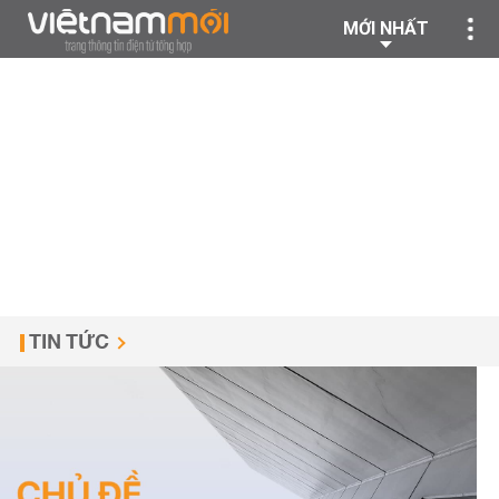
MỚI NHẤT
TIN TỨC