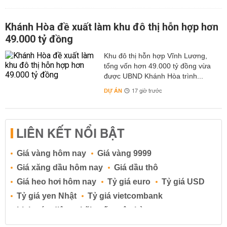
Khánh Hòa đề xuất làm khu đô thị hỗn hợp hơn
49.000 tỷ đồng
Khu đô thị hỗn hợp Vĩnh Lương,
tổng vốn hơn 49.000 tỷ đồng vừa
được UBND Khánh Hòa trình...
DỰ ÁN
17 giờ trước
LIÊN KẾT NỔI BẬT
Giá vàng hôm nay
Giá vàng 9999
Giá xăng dầu hôm nay
Giá dầu thô
Giá heo hơi hôm nay
Tỷ giá euro
Tỷ giá USD
Tỷ giá yen Nhật
Tỷ giá vietcombank
Lịch cúp điện
Lãi suất ngân hàng
Lãi suất tiết kiệm
Lãi suất tiền gửi