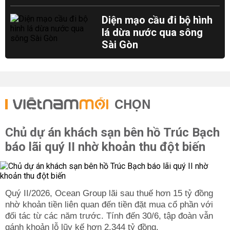
Diện mạo cầu đi bộ hình
lá dừa nước qua sông
Sài Gòn
CHỌN
Chủ dự án khách sạn bên hồ Trúc Bạch
báo lãi quý II nhờ khoản thu đột biến
Quý II/2026, Ocean Group lãi sau thuế hơn 15 tỷ đồng
nhờ khoản tiền liên quan đến tiền đặt mua cổ phần với
đối tác từ các năm trước. Tính đến 30/6, tập đoàn vẫn
gánh khoản lỗ lũy kế hơn 2.344 tỷ đồng.