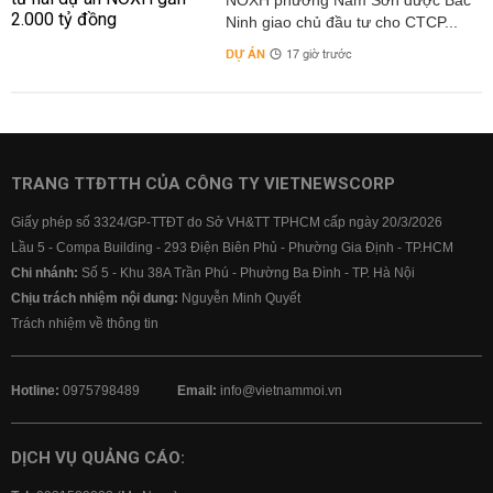
NOXH phường Nam Sơn được Bắc
Ninh giao chủ đầu tư cho CTCP...
DỰ ÁN
17 giờ trước
TRANG TTĐTTH CỦA CÔNG TY VIETNEWSCORP
Giấy phép số 3324/GP-TTĐT do Sở VH&TT TPHCM cấp ngày 20/3/2026
Lầu 5 - Compa Building - 293 Điện Biên Phủ - Phường Gia Định - TP.HCM
Chi nhánh:
Số 5 - Khu 38A Trần Phú - Phường Ba Đình - TP. Hà Nội
Chịu trách nhiệm nội dung:
Nguyễn Minh Quyết
Trách nhiệm về thông tin
Hotline:
0975798489
Email:
info@vietnammoi.vn
DỊCH VỤ QUẢNG CÁO: