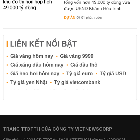
tổng vốn hơn 49.000 tỷ đồng vừa
được UBND Khánh Hòa trình...
DỰ ÁN
01 phút trước
LIÊN KẾT NỔI BẬT
Giá vàng hôm nay
Giá vàng 9999
Giá xăng dầu hôm nay
Giá dầu thô
Giá heo hơi hôm nay
Tỷ giá euro
Tỷ giá USD
Tỷ giá yen Nhật
Tỷ giá vietcombank
Lịch cúp điện
Lãi suất ngân hàng
Lãi suất tiết kiệm
Lãi suất tiền gửi
Lãi suất ngân hàng Agribank
Lãi suất ngân hàng Sacombank
Lãi suất ngân hàng BIDV
TRANG TTĐTTH CỦA CÔNG TY VIETNEWSCORP
Lãi suất ngân hàng Vietinbank