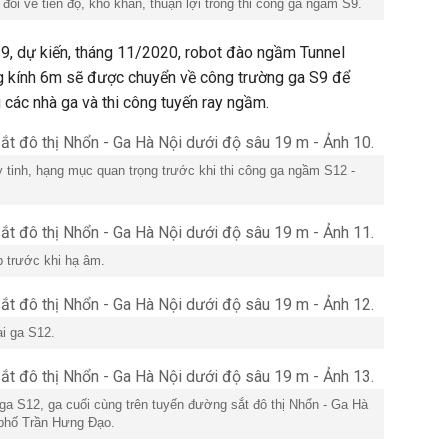
đổi về tiến độ, khó khăn, thuận lợi trong thi công ga ngầm S9.
S9, dự kiến, tháng 11/2020, robot đào ngầm Tunnel
 kính 6m sẽ được chuyển về công trường ga S9 để
các nhà ga và thi công tuyến ray ngầm.
y tinh, hạng mục quan trọng trước khi thi công ga ngầm S12 -
p trước khi hạ âm.
ại ga S12.
ga S12, ga cuối cùng trên tuyến đường sắt đô thị Nhổn - Ga Hà
 phố Trần Hưng Đạo.