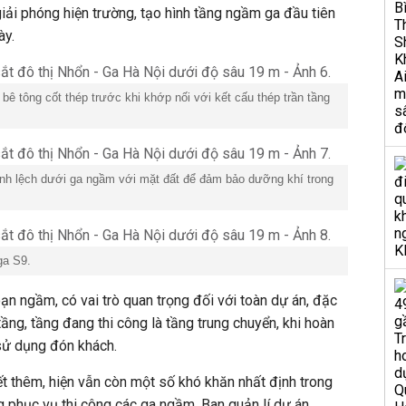
iải phóng hiện trường, tạo hình tầng ngầm ga đầu tiên
ày.
ê tông cốt thép trước khi khớp nối với kết cấu thép trần tầng
ênh lệch dưới ga ngầm với mặt đất để đảm bảo dưỡng khí trong
ga S9.
ạn ngầm, có vai trò quan trọng đối với toàn dự án, đặc
ầng, tầng đang thi công là tầng trung chuyển, khi hoàn
 sử dụng đón khách.
t thêm, hiện vẫn còn một số khó khăn nhất định trong
ng phục vụ thi công các ga ngầm. Ban
quản lí
dự án