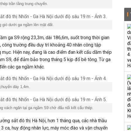
thép trần tầng trung chuyển.
g gió dưới ga ngầm lên mặt đất.
ầm ga S9 rộng 23,3m, dài 186,6m, suốt trong thời gian
, công trường đều duy trì khoảng 40 nhân công tập
ng mục. Hiện nay, đang là cao điểm đan kết cấu dầm thép
ầm S9, để đảm bảo trong tháng 5 kịp đổ bê tông. Từ ga
đến các ga ngầm khác.
g chuyển dày 1,4m.
g vách ngăn tại ga ngầm S9 chờ đấu nối kết cấu thép.
ờng sắt đô thị Hà Nội, hơn 1 tháng qua, các nhà thầu
y 3 ca, huy động nhân lực, máy móc đào và vận chuyển