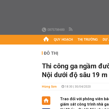
0975798489
QUY HOẠCH
THỊ TRƯỜNG
DỰ 
ĐÔ THỊ
Thi công ga ngầm đườ
Nội dưới độ sâu 19 m
Hùng Sơn
18:30 | 30/04/2020
Trao đổi với phóng viên bá
giám sát công trình nhà g