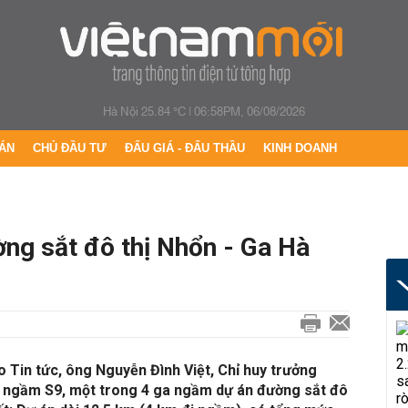
Hà Nội 25.84 °C
|
06:58PM, 06/08/2026
ÁN
CHỦ ĐẦU TƯ
ĐẤU GIÁ - ĐẤU THẦU
KINH DOANH
ng sắt đô thị Nhổn - Ga Hà
o Tin tức, ông Nguyễn Đình Việt, Chỉ huy trưởng
a ngầm S9, một trong 4 ga ngầm dự án đường sắt đô