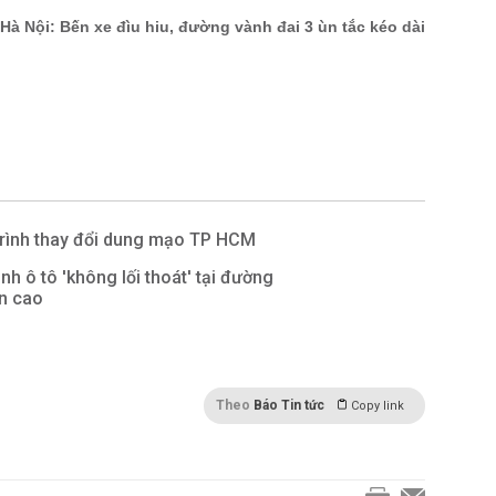
rình thay đổi dung mạo TP HCM
nh ô tô 'không lối thoát' tại đường
ên cao
Theo
Báo Tin tức
Copy link