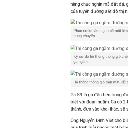
hàng chục nghìn m3 đất đá, g
của tuyến đường sắt đô thị n
Phun nước làm sạch bề mặt lớp b
trung chuyển.
Kỹ sư đo hệ thống thông gió ch
ga ngầm.
Hệ thống thông gió trên mặt đất 
Ga S9 là ga đầu tiên trong đo
biệt với đoạn ngầm. Ga có 2 t
thành, đưa vào khai thác, sẽ
Ông Nguyễn Đình Việt cho biế
quá trình giải phóng mặt bằ