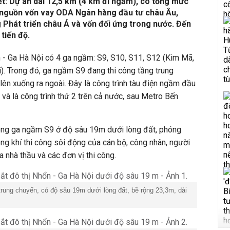
iết: Dự án dài 12,5 km (4 km đi ngầm), có tổng mức
ừ nguồn vốn vay ODA Ngân hàng đầu tư châu Âu,
 Phát triển châu Á và vốn đối ứng trong nước. Đến
tiến độ.
 - Ga Hà Nội có 4 ga ngầm: S9, S10, S11, S12 (Kim Mã,
i). Trong đó, ga ngầm S9 đang thi công tầng trung
 lên xuống ra ngoài. Đây là công trình tàu điện ngầm đầu
 và là công trình thứ 2 trên cả nước, sau Metro Bến
công ga ngầm S9 ở độ sâu 19m dưới lòng đất, phóng
ông khí thi công sôi động của cán bộ, công nhân, người
a nhà thầu và các đơn vị thi công.
rung chuyển, có độ sâu 19m dưới lòng đất, bề rộng 23,3m, dài