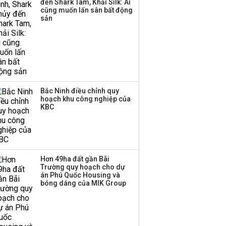
đến Shark Tam, Khải Silk: Ai
cũng muốn lấn sân bất động
Thị trường thường
sản
‘phất lên’ trong tháng 8,
nhóm ngành nào có
tiềm năng dẫn sóng?
Bắc Ninh điều chỉnh quy
hoạch khu công nghiệp của
KBC
Hơn 49ha đất gần Bãi
Trường quy hoạch cho dự
án Phú Quốc Housing và
bóng dáng của MIK Group