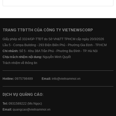
Lãi suất tiết kiệm
Lãi suất tiền gửi
Lãi suất ngân hàng Agribank
Lãi suất ngân hàng Sacombank
Lãi suất ngân hàng BIDV
TRANG TTĐTTH CỦA CÔNG TY VIETNEWSCORP
Lãi suất ngân hàng Vietinbank
Giấy phép số 3324/GP-TTĐT do Sở VH&TT TPHCM cấp ngày 20/3/2026
Lãi suất ngân hàng Vietcombank
Lầu 5 - Compa Building - 293 Điện Biên Phủ - Phường Gia Định - TP.HCM
Chi nhánh:
Số 5 - Khu 38A Trần Phú - Phường Ba Đình - TP. Hà Nội
Chịu trách nhiệm nội dung:
Nguyễn Minh Quyết
Trách nhiệm về thông tin
Hotline:
0975798489
Email:
info@vietnammoi.vn
DỊCH VỤ QUẢNG CÁO:
Tel:
0931589222 (Ms Ngọc)
Email:
quangcao@vietnammoi.vn