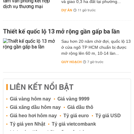
và giao 0,3 ha đất tại phường...
DỰ ÁN
11 giờ trước
Thiết kế quốc lộ 13 mở rộng gần gấp ba lần
Sau hơn 20 năm chờ đợi, quốc lộ 13
ở cửa ngõ TP HCM chuẩn bị được
mở rộng lên 60 m, 10-14 làn...
QUY HOẠCH
7 giờ trước
LIÊN KẾT NỔI BẬT
Giá vàng hôm nay
Giá vàng 9999
Giá xăng dầu hôm nay
Giá dầu thô
Giá heo hơi hôm nay
Tỷ giá euro
Tỷ giá USD
Tỷ giá yen Nhật
Tỷ giá vietcombank
Lịch cúp điện
Lãi suất ngân hàng